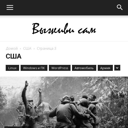
Домой
США
Страница 3
Выживи
США
Linux
Windows и ПК
WordPress
Автомобиль
Армия
сам