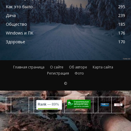
Как это было...
295
Дача
239
Общество
185
Windows и ПК
176
Здоровье
170
Главная страница
О сайте
Об авторе
Карта сайта
Регистрация
Фото
©
Rank
— 89%