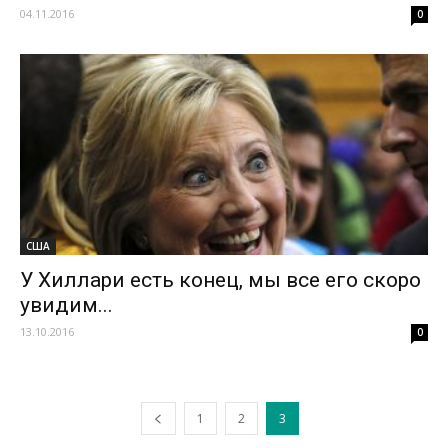
04.11.2016
0
США
У Хиллари есть конец, мы все его скоро
увидим...
13.10.2016
0
1
2
3