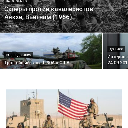
КАК ЭТО БЫЛО...
Сапёры против кавалеристов —
Анкхе, Вьетнам (1966)
02.03.2025
ДОНБАСС
РАССЛЕДОВАНИЯ
Интервью
Трофейный танк Т-90А в США
24.09.20