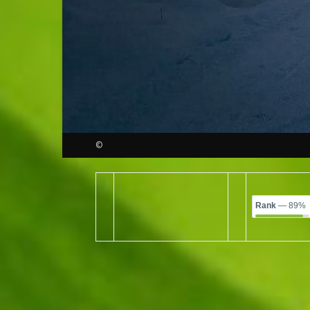
©
Rank
— 89%