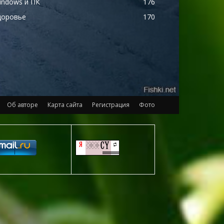
indows и ПК
176
доровье
170
Об авторе
Карта сайта
Регистрация
Фото