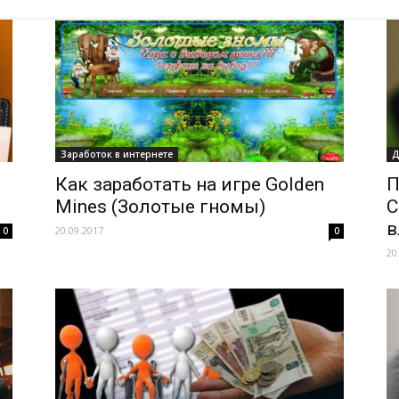
Заработок в интернете
Д
Как заработать на игре Golden
П
Mines (Золотые гномы)
С
в
20.09.2017
0
0
20