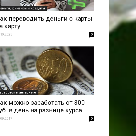
еньги, финансы и кредиты
ак переводить деньги с карты
а карту
.10.2025
0
аработок в интернете
ак можно заработать от 300
уб. в день на разнице курса...
.09.2017
0