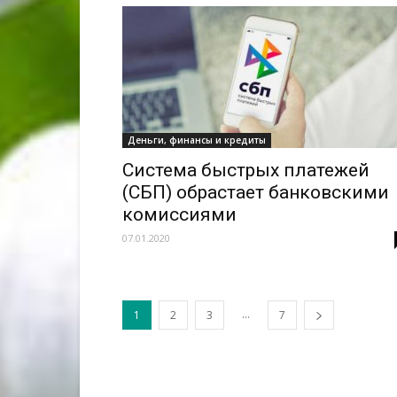
Деньги, финансы и кредиты
Система быстрых платежей
(СБП) обрастает банковскими
комиссиями
07.01.2020
...
1
2
3
7