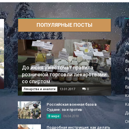
ПОПУЛЯРНЫЕ ПОСТЫ
У
Д
В
До июня ужесточат правила
С
розничной торговли лекарствами
Р
со спиртом
В
13.01.2017
0
Лекарства и аналоги
К
Ка
Российская военная база в
Судане: за и против
Д
06.04.2018
В мире
О
Подробная инструкция: как делать