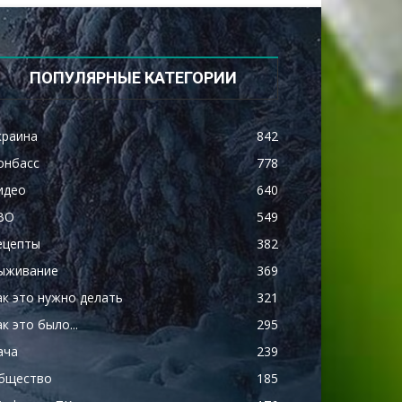
ПОПУЛЯРНЫЕ КАТЕГОРИИ
краина
842
онбасс
778
идео
640
ВО
549
ецепты
382
ыживание
369
ак это нужно делать
321
к это было...
295
ача
239
бщество
185