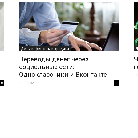
Деньги, финансы и кредиты
Д
Переводы денег через
Ч
социальные сети:
г
Одноклассники и Вконтакте
02
14.12.2021
0
0