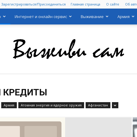
Зарегистрироваться/Присоединиться
Главная страница
О сайте
Об авт
о
Интернет и онлайн сервис
Выживание
Армия
Выживи
И КРЕДИТЫ
Армия
Атомная энергия и ядерное оружия
Афганистан
сам