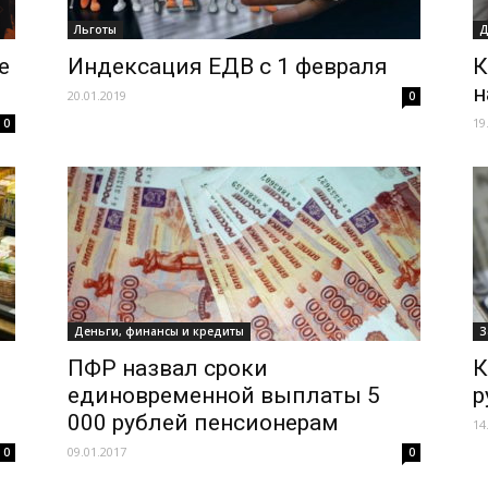
Льготы
Д
е
Индексация ЕДВ с 1 февраля
К
н
20.01.2019
0
19
0
Деньги, финансы и кредиты
З
ПФР назвал сроки
К
единовременной выплаты 5
р
000 рублей пенсионерам
14
09.01.2017
0
0