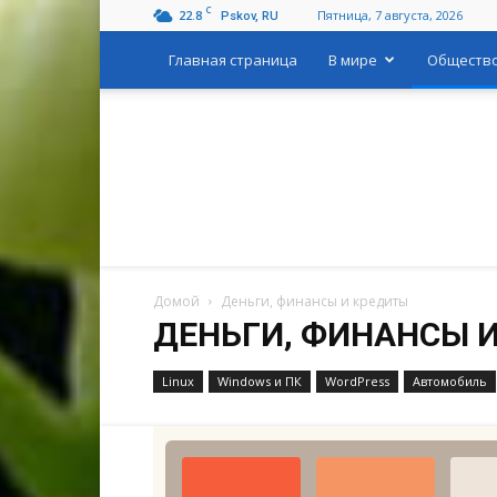
C
22.8
Пятница, 7 августа, 2026
Pskov, RU
Главная страница
В мире
Обществ
Домой
Деньги, финансы и кредиты
ДЕНЬГИ, ФИНАНСЫ 
Linux
Windows и ПК
WordPress
Автомобиль