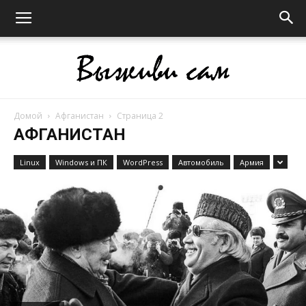
Домой
Афганистан
Страница 2
Выживи
АФГАНИСТАН
Linux
Windows и ПК
WordPress
Автомобиль
Армия
сам