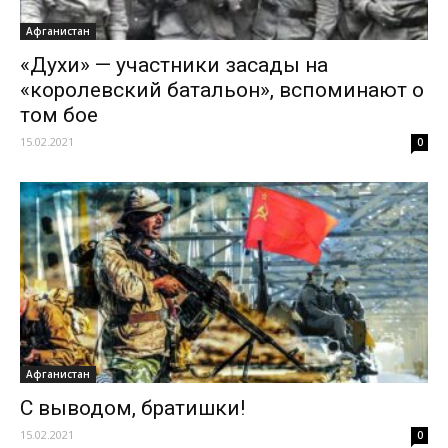
Афганистан
«Духи» — участники засады на
«королевский батальон», вспоминают о
том бое
15.02.2021
0
Афганистан
С выводом, братишки!
15.02.2021
0