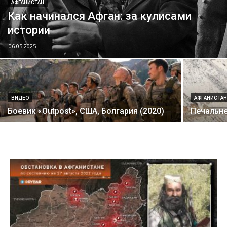
АФГАНИСТАН
Как начинался Афган: за кулисами
истории
06.05.2025
ВИДЕО
АФГАНИСТА
Боевик «Outpost», США, Болгария (2020)
Печальне