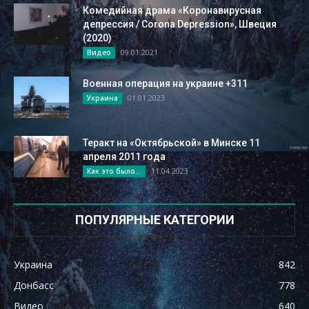
Комедийная драма «Коронавирусная
депрессия / Corona Depression», Швеция
(2020)
09.01.2021
Видео
Военная операция на украине +311
01.01.2023
Украина
Теракт на «Октябрьской» в Минске 11
апреля 2011 года
11.04.2023
Как это было...
ПОПУЛЯРНЫЕ КАТЕГОРИИ
Украина
842
Донбасс
778
Видео
640