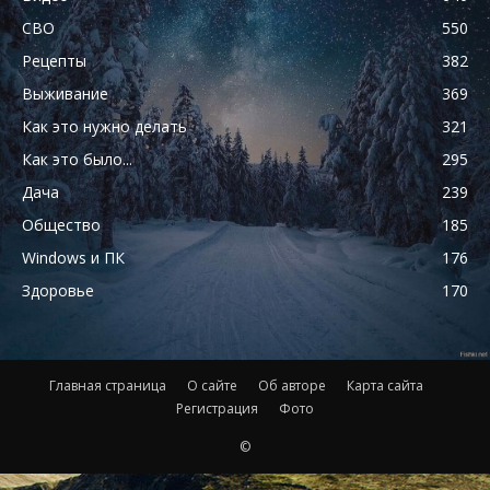
СВО
550
Рецепты
382
Выживание
369
Как это нужно делать
321
Как это было...
295
Дача
239
Общество
185
Windows и ПК
176
Здоровье
170
Главная страница
О сайте
Об авторе
Карта сайта
Регистрация
Фото
©