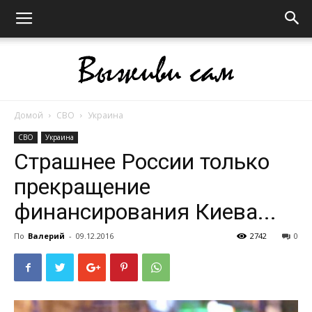
Домой
СВО
Украина
Выживи
СВО
Украина
Страшнее России только
прекращение
сам
финансирования Киева...
По
Валерий
-
09.12.2016
2742
0