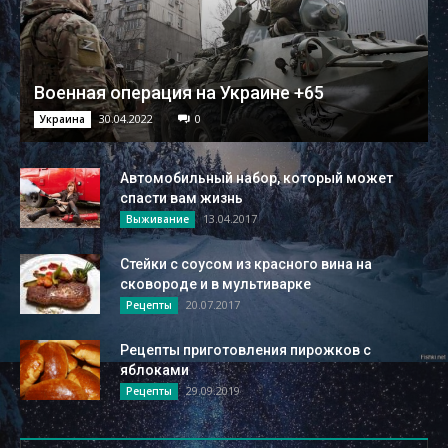
Военная операция на Украине +65
30.04.2022
0
Украина
Автомобильный набор, который может
спасти вам жизнь
13.04.2017
Выживание
Стейки с cоусом из красного вина на
сковороде и в мультиварке
20.07.2017
Рецепты
Рецепты приготовления пирожков с
яблоками
29.09.2019
Рецепты