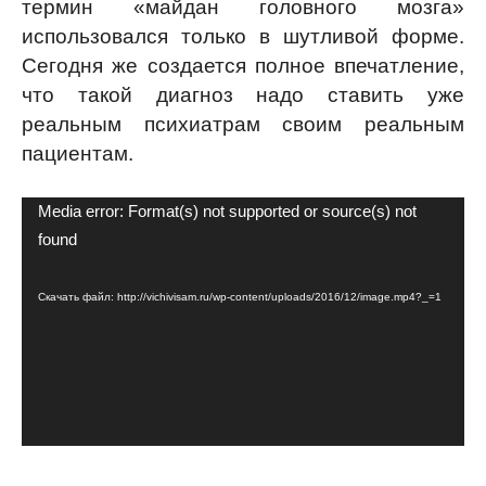
термин «майдан головного мозга»
использовался только в шутливой форме.
Сегодня же создается полное впечатление,
что такой диагноз надо ставить уже
реальным психиатрам своим реальным
пациентам.
Видеоплеер
Media error: Format(s) not supported or source(s) not
found
Скачать файл: http://vichivisam.ru/wp-content/uploads/2016/12/image.mp4?_=1