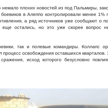
о немало плохих новостей из под Пальмиры, зак
и боевиков в Алеппо контролировали менее 1% 
тивления, а ряд источников уже сообщают о п
я еще остались, но это уже скорее вопрос н
евики, так и полевые командиры. Коллапс о
л процесс освобождения оставшихся кварталов. 
 сражения, исход которого безусловно повли