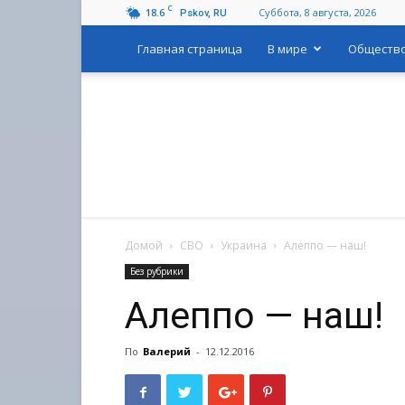
C
18.6
Суббота, 8 августа, 2026
Pskov, RU
Главная страница
В мире
Обществ
Домой
СВО
Украина
Алеппо — наш!
Без рубрики
Алеппо — наш!
По
Валерий
-
12.12.2016