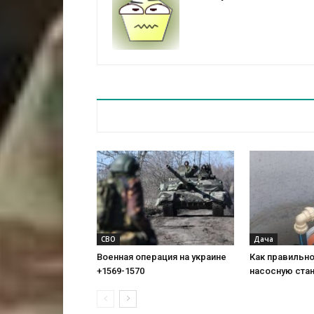
СВО
Дача
Военная операция на украине
Как правильн
+1569-1570
насосную ста