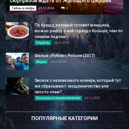
сюрпризов ждать от Жалящего Шершня
25.12.2024
0
Тайны и мифы
По борщу, который готовит женщина,
можно узнать о ней гораздо больше, чем по
линиям ладони
14.05.2018
Рецепты
Фильм «Рубеж», Россия (2017)
29.04.2018
Видео
Звонок с незнакомого номера, который тут
же сбрасывают: мощенничество или
просто спам?
05.11.2020
Лохотрон и мошенничество
ПОПУЛЯРНЫЕ КАТЕГОРИИ