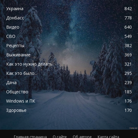
Украина
842
Донбасс
778
Видео
640
СВО
549
Рецепты
382
Выживание
369
Как это нужно делать
321
Как это было...
295
Дача
239
Общество
185
Windows и ПК
176
Здоровье
170
Главная страница
О сайте
Об авторе
Карта сайта