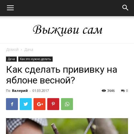
Домой
Дача
Выживи
Дача
Как это нужно делать
Как сделать прививку на
яблоне весной?
сам
По
Валерий
-
01.03.2017
3646
0