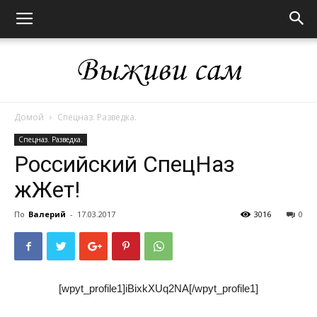
Домой
Спецназ. Разведка.
Выживи
Спецназ. Разведка.
Российский СпецНаз
жЖет!
сам
По
Валерий
-
17.03.2017
3016
0
[wpyt_profile1]iBixkXUq2NA[/wpyt_profile1]