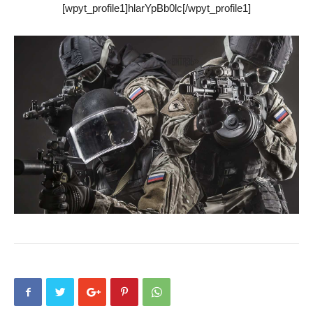
[wpyt_profile1]hlarYpBb0lc[/wpyt_profile1]