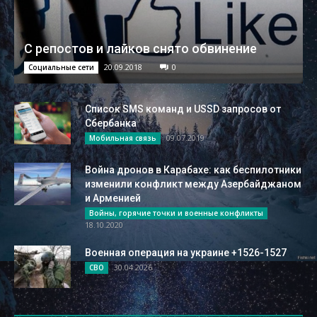
С репостов и лайков снято обвинение
20.09.2018
0
Социальные сети
Список SMS команд и USSD запросов от
Сбербанка
09.07.2019
Мобильная связь
Война дронов в Карабахе: как беспилотники
изменили конфликт между Азербайджаном
и Арменией
Войны, горячие точки и военные конфликты
18.10.2020
Военная операция на украине +1526-1527
30.04.2026
СВО