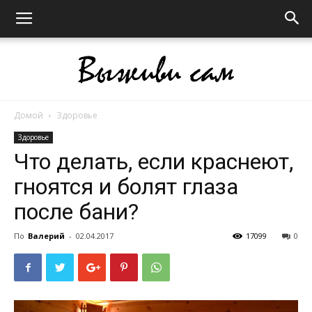
Домой
Здоровье
Выживи
Здоровье
Что делать, если краснеют,
гноятся и болят глаза
сам
после бани?
По
Валерий
-
02.04.2017
17099
0