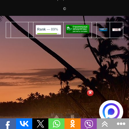
©
Rank
— 89%