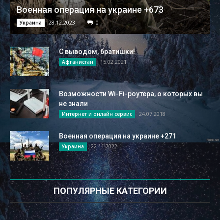
Военная операция на украине +673
28.12.2023
0
Украина
С выводом, братишки!
15.02.2021
Афганистан
Возможности Wi-Fi-роутера, о которых вы
не знали
24.07.2018
Интернет и онлайн сервис
Военная операция на украине +271
22.11.2022
Украина
ПОПУЛЯРНЫЕ КАТЕГОРИИ