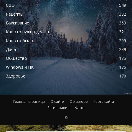
СВО
549
Рецепты
382
Выживание
369
Как это нужно делать
321
Как это было...
295
Дача
239
Общество
185
Windows и ПК
176
Здоровье
170
Главная страница
О сайте
Об авторе
Карта сайта
Регистрация
Фото
©