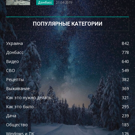
21.04.2019
Донбасс
ПОПУЛЯРНЫЕ КАТЕГОРИИ
Украина
842
Донбасс
778
Видео
640
СВО
549
Рецепты
382
Выживание
369
Как это нужно делать
321
Как это было...
295
Дача
239
Общество
185
Windows и ПК
176