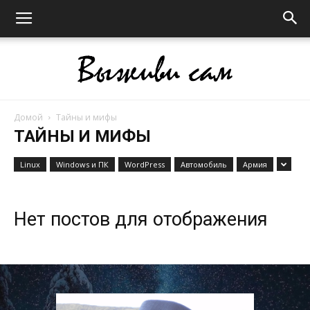
Домой
Тайны и мифы
Выживи
ТАЙНЫ И МИФЫ
Linux
Windows и ПК
WordPress
Автомобиль
Армия
сам
Нет постов для отображения