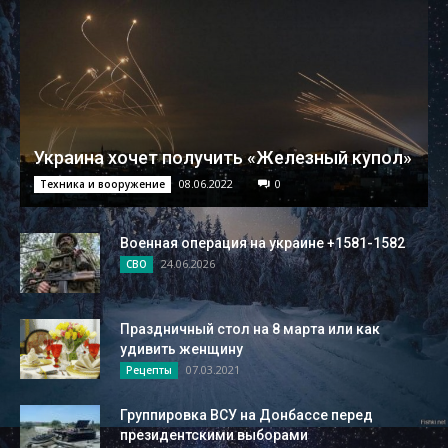
Украина хочет получить «Железный купол»
08.06.2022
0
Техника и вооружение
Военная операция на украине +1581-1582
24.06.2026
СВО
Праздничный стол на 8 марта или как
удивить женщину
07.03.2021
Рецепты
Группировка ВСУ на Донбассе перед
президентскими выборами