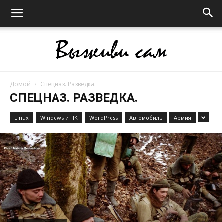
Домой
Спецназ. Разведка.
Выживи
СПЕЦНАЗ. РАЗВЕДКА.
Linux
Windows и ПК
WordPress
Автомобиль
Армия
сам