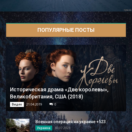
ПОПУЛЯРНЫЕ ПОСТЫ
Историческая драма «Две королевы»,
Великобритания, США (2018)
21.04.2019
0
Видео
Военная операция на украине +523
30.07.2023
Украина