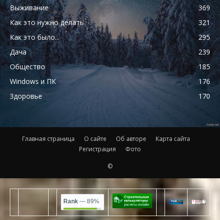
Выживание
369
Как это нужно делать
321
Как это было...
295
Дача
239
Общество
185
Windows и ПК
176
Здоровье
170
Главная страница
О сайте
Об авторе
Карта сайта
Регистрация
Фото
©
Rank
— 89%