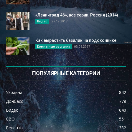
«Ленинград 46», все серии, Россия (2014)
27.12.2017
Видео
Как вырастить базилик на подоконнике
03.05.2017
Комнатные растения
ПОПУЛЯРНЫЕ КАТЕГОРИИ
Украина
842
Донбасс
778
Видео
640
СВО
551
Рецепты
382