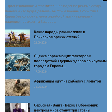
Организованное и стремительное падение режима Асада:
почему и что будет дальше? Быстрые военные события в
Сирии без сопротивления сирийской армии привели к
падению президента Башара...
Какие народы раньше жили в
Причерноморских степях?
22.09.2024
Оценка поражающих факторов и
последствий ядерных ударов по крупным
городам Европы...
17.09.2024
Африканцы идут на рыбалку с лопатой
05.05.2024
Сербская «Ванга» Верица Обренович:
центром мира станут три страны