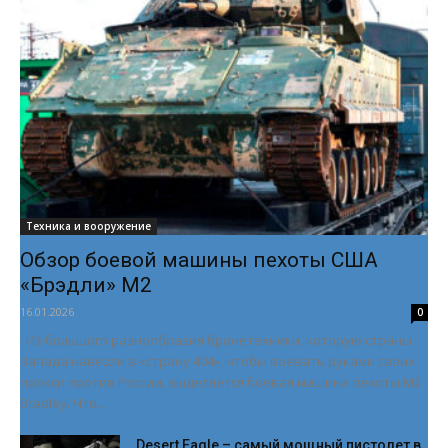
Техника и вооружение
Обзор боевой машины пехоты США
«Брэдли» М2
16.01.2026
0
Из большого разнообразия бронетехники, которую страны
Запада навезли в «страну 404», чтобы воевать руками своих
прокси против России, выделяется боевая машина пехоты M2
Bradley. Что...
Desert Eagle – самый мощный пистолет в