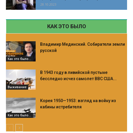
28.10.2023
КАК ЭТО БЫЛО
Владимир Мединский. Собиратели земли
русской
Как это было...
В 1943 году в ливийской пустыне
бесследно исчез самолет ВВС США...
Выживание
Корея 1950—1953: взгляд на войну из
кабины истребителя
Как это было...