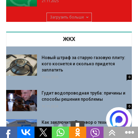
21.11.2025
Загрузить больше
ЖКХ
Новый штраф за старую газовую плиту:
кого коснется и сколько придется
заплатить
19.02.2025
0
Гудит водопроводная труба: причины и
способы решения проблемы
10.11.2024
0
Как заключить Договор о техническом
обслуживании внутридомового газового
оборудования