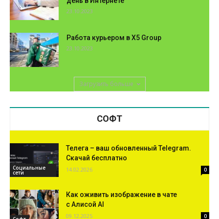
день в Интернете
23.10.2023
Работа курьером в Х5 Group
23.10.2023
Загрузить больше
СОФТ
Телега – ваш обновленный Telegram.
Скачай бесплатно
Социальные
14.02.2026
0
сети
Как оживить изображение в чате
с Алисой AI
09.12.2025
0
Софт