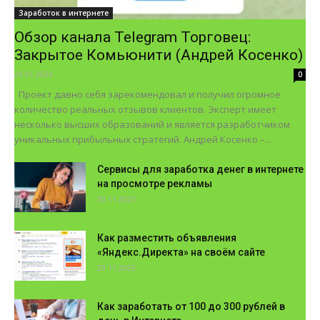
Заработок в интернете
Обзор канала Telegram Торговец:
Закрытое Комьюнити (Андрей Косенко)
29.01.2026
0
Проект давно себя зарекомендовал и получил огромное
количество реальных отзывов клиентов. Эксперт имеет
несколько высших образований и является разработчиком
уникальных прибыльных стратегий. Андрей Косенко –...
Cервисы для заработка денег в интернете
на просмотре рекламы
30.11.2023
Как разместить объявления
«Яндекс.Директа» на своём сайте
29.11.2023
Как заработать от 100 до 300 рублей в