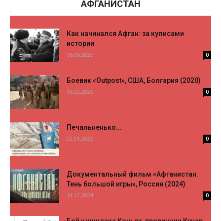
АФГАНИСТАН
Как начинался Афган: за кулисами
истории
06.05.2025
0
Боевик «Outpost», США, Болгария (2020)
15.02.2025
0
Печальненько...
02.01.2025
0
Документальный фильм «Афганистан.
Тень большой игры», Россия (2024)
14.12.2024
0
Бой у кишлака Коньяк, провинции Кунар.