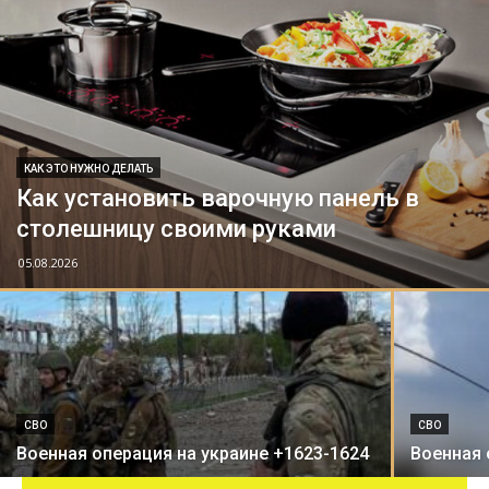
КАК ЭТО НУЖНО ДЕЛАТЬ
Как установить варочную панель в
столешницу своими руками
05.08.2026
СВО
СВО
Военная операция на украине +1623-1624
Военная 