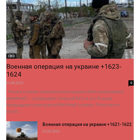
СВО
Военная операция на украине +1623-
1624
05.08.2026
0
Россия за июль применила рекордные 8300 управляемых
авиабомб — утверждает Генштаб ВСУ, и это больше
предыдущего рекорда в 8266 бомб за июнь. Получается
около...
Военная операция на украине +1621-1622
03.08.2026