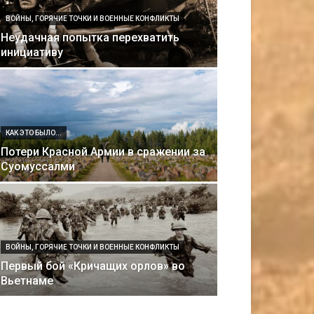
ВОЙНЫ, ГОРЯЧИЕ ТОЧКИ И ВОЕННЫЕ КОНФЛИКТЫ
Неудачная попытка перехватить
инициативу
КАК ЭТО БЫЛО...
Потери Красной Армии в сражении за
Суомуссалми
ВОЙНЫ, ГОРЯЧИЕ ТОЧКИ И ВОЕННЫЕ КОНФЛИКТЫ
Первый бой «Кричащих орлов» во
Вьетнаме