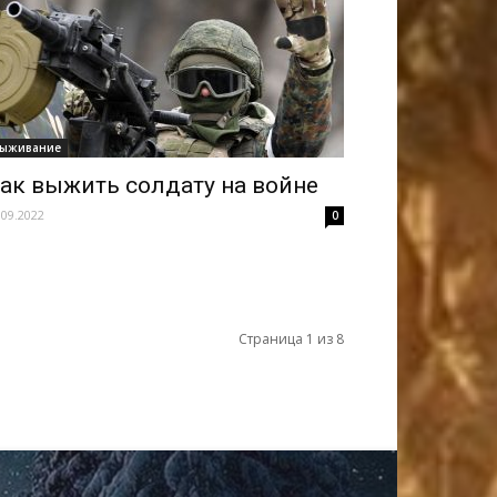
ыживание
ак выжить солдату на войне
.09.2022
0
Страница 1 из 8