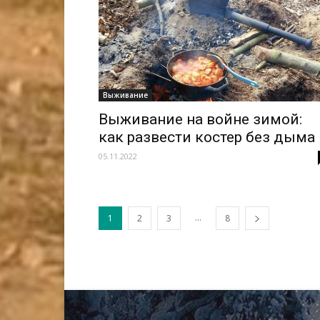
Выживание
Выживание на войне зимой:
как развести костер без дыма
05.11.2022
...
1
2
3
8