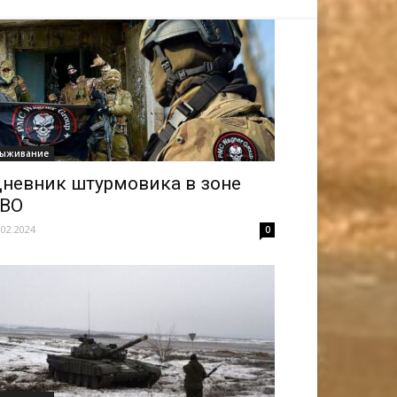
ыживание
невник штурмовика в зоне
ВО
.02.2024
0