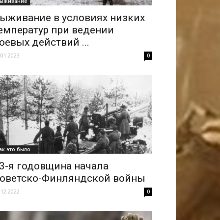
ыживание
ыживание в условиях низких
емператур при ведении
оевых действий ...
.01.2023
0
ак это было...
3-я годовщина начала
оветско-Финляндской войны
.12.2022
0