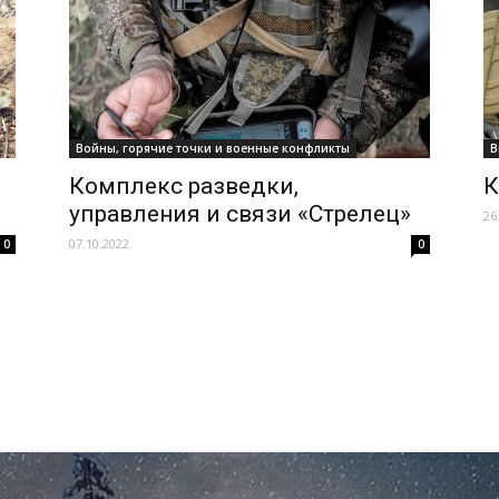
Войны, горячие точки и военные конфликты
В
Комплекс разведки,
К
управления и связи «Стрелец»
26
07.10.2022
0
0