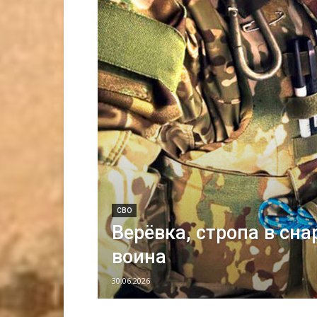
СВО
Верёвка, стропа в сн
воина
30.06.2026