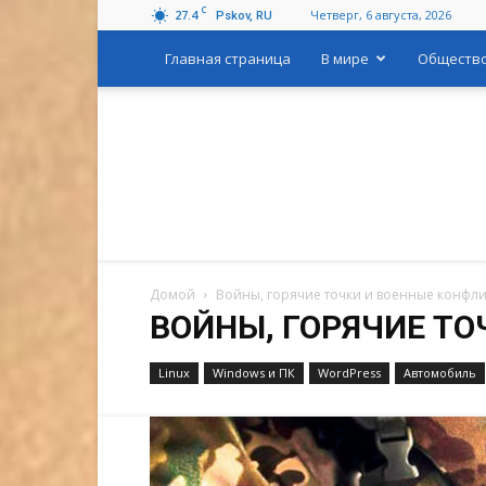
C
27.4
Четверг, 6 августа, 2026
Pskov, RU
Главная страница
В мире
Обществ
Домой
Войны, горячие точки и военные конфл
ВОЙНЫ, ГОРЯЧИЕ Т
Linux
Windows и ПК
WordPress
Автомобиль