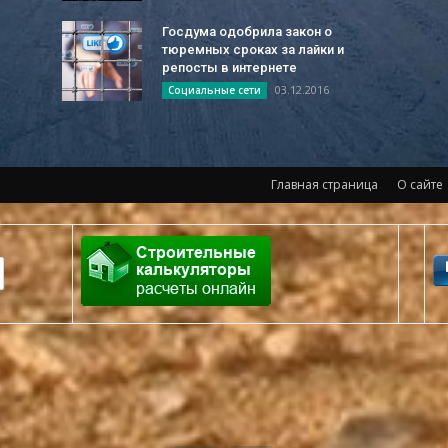
Госдума одобрила закон о
тюремных сроках за лайки и
репосты в интернете
03.12.2016
Социальные сети
Главная страница
О сайте