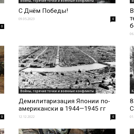
Войны, горячие точки и военные конфликты
В
С Днём Победы!
В
т
09.05.2023
0
б
0
06
Войны, горячие точки и военные конфликты
К
Демилитаризация Японии по-
8
американски в 1944—1945 гг
С
12.12.2022
01
0
0