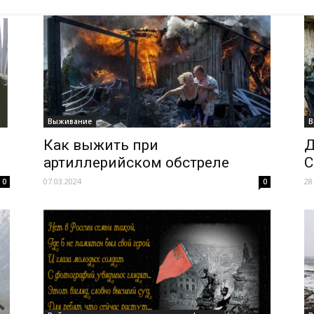
Выживание
В
Как выжить при
Д
артиллерийском обстреле
С
07.03.2024
28
0
0