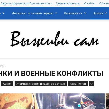
Зарегистрироваться/Присоединиться
Главная страница
О сайте
Об авт
о
Интернет и онлайн сервис
Выживание
Армия
икты
Выживи
ОЧКИ И ВОЕННЫЕ КОНФЛИКТЫ
Армия
Атомная энергия и ядерное оружия
Афганистан
сам