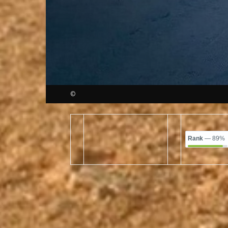
©
Rank
— 89%