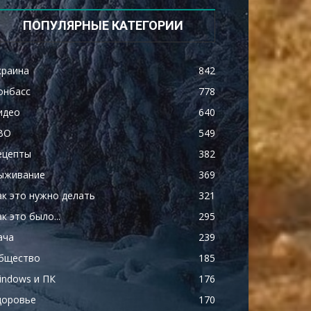
ПОПУЛЯРНЫЕ КАТЕГОРИИ
краина
842
онбасс
778
идео
640
ВО
549
ецепты
382
ыживание
369
ак это нужно делать
321
к это было...
295
ача
239
бщество
185
indows и ПК
176
доровье
170