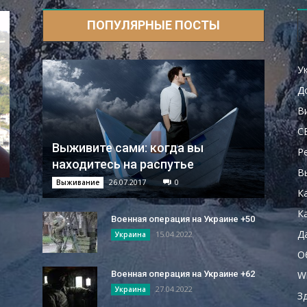
ПОПУЛЯРНЫЕ ПОСТЫ
У
Д
В
С
Выживите сами: когда вы
Р
находитесь на распутье
В
26.07.2017
0
Выживание
К
Ка
Военная операция на Украине +50
Д
15.04.2022
Украина
О
W
Военная операция на Украине +62
27.04.2022
Украина
З