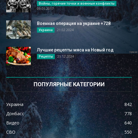
Войны, горячие точки и военные конфликты
09.05.2017
Военная операция на украине +728
21.02.2024
Украина
Лучшие рецепты мяса на Новый год
25.12.2024
Рецепты
ПОПУЛЯРНЫЕ КАТЕГОРИИ
Украина
842
Донбасс
778
Видео
640
СВО
550