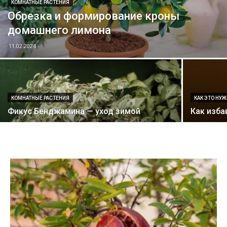
КОМНАТНЫЕ РАСТЕНИЯ
Обрезка и формирование кроны
домашнего лимона
11.02.2024
КОМНАТНЫЕ РАСТЕНИЯ
КАК ЭТО НУ
Фикус Бенджамина — уход зимой
Как изба