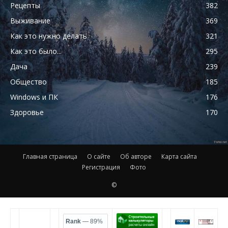
Рецепты
382
Выживание
369
Как это нужно делать
321
Как это было...
295
Дача
239
Общество
185
Windows и ПК
176
Здоровье
170
Главная страница
О сайте
Об авторе
Карта сайта
Регистрация
Фото
©
Rank
— 89%