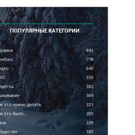
ПОПУЛЯРНЫЕ КАТЕГОРИИ
краина
842
онбасс
778
идео
640
ВО
550
ецепты
382
ыживание
369
ак это нужно делать
321
к это было...
295
ача
239
бщество
185