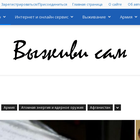
Зарегистрироваться/Присоединиться
Главная страница
О сайте
Об авт
о
Интернет и онлайн сервис
Выживание
Армия
Выживи
Армия
Атомная энергия и ядерное оружия
Афганистан
сам