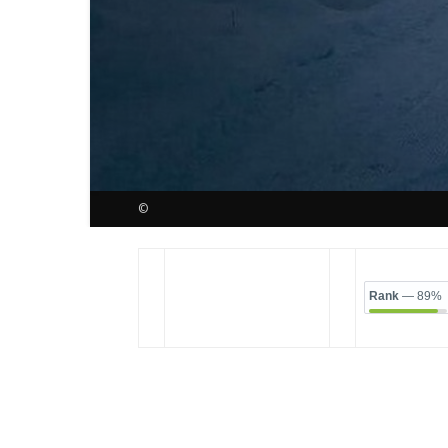
©
Rank
— 89%