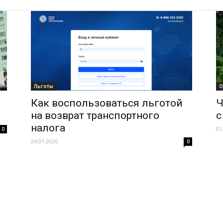
Льготы
О
Как воспользоваться льготой
Ч
на возврат транспортного
с
налога
01
0
24.01.2026
0