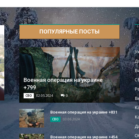
ПОПУЛЯРНЫЕ ПОСТЫ
У
Д
В
С
Военная операция на украине
+799
Р
02.05.2024
0
СВО
В
К
Военная операция на украине +831
Ка
03.06.2024
СВО
Д
О
Военная операция на украине +454