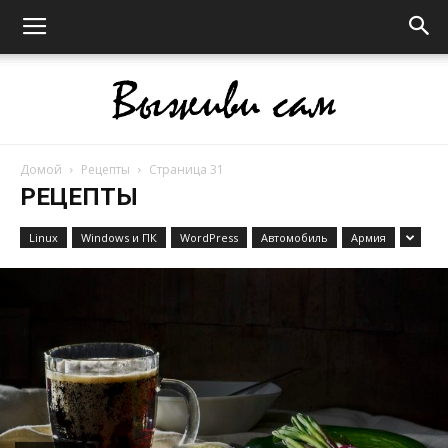
Домой
Рецепты
Страница 31
Выживи
РЕЦЕПТЫ
Linux
Windows и ПК
WordPress
Автомобиль
Армия
сам