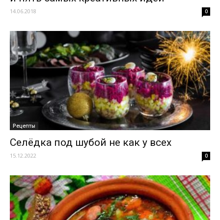
14.06.2018
0
Рецепты
Селёдка под шубой не как у всех
15.12.2022
0