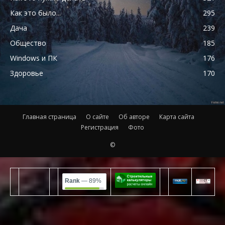
Как это было...
295
Дача
239
Общество
185
Windows и ПК
176
Здоровье
170
Главная страница
О сайте
Об авторе
Карта сайта
Регистрация
Фото
©
Rank
— 89%