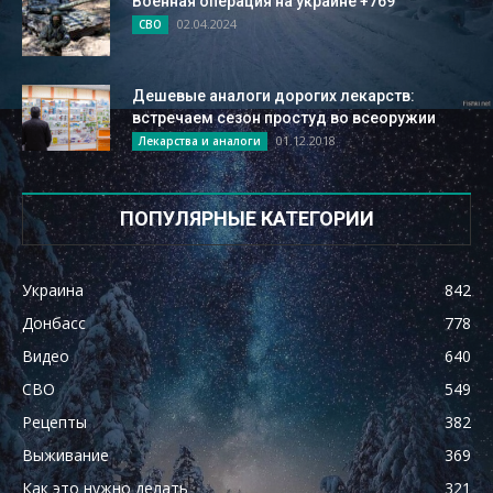
Военная операция на украине +769
02.04.2024
СВО
Дешевые аналоги дорогих лекарств:
встречаем сезон простуд во всеоружии
01.12.2018
Лекарства и аналоги
ПОПУЛЯРНЫЕ КАТЕГОРИИ
Украина
842
Донбасс
778
Видео
640
СВО
549
Рецепты
382
Выживание
369
Как это нужно делать
321