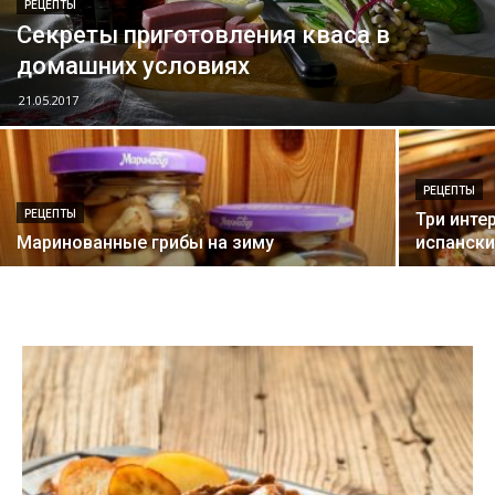
РЕЦЕПТЫ
Секреты приготовления кваса в
домашних условиях
21.05.2017
РЕЦЕПТЫ
РЕЦЕПТЫ
Три инте
Маринованные грибы на зиму
испански