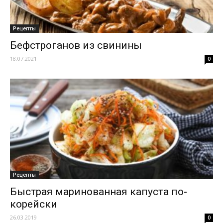
Рецепты
Бефстроганов из свинины
18.07.2021
0
Рецепты
Быстрая маринованная капуста по-
корейски
26.03.2019
0