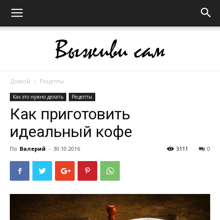
Домой
Рецепты
Выживи
Как это нужно делать
Рецепты
Как приготовить
идеальный кофе
сам
По
Валерий
-
30.10.2016
3111
0