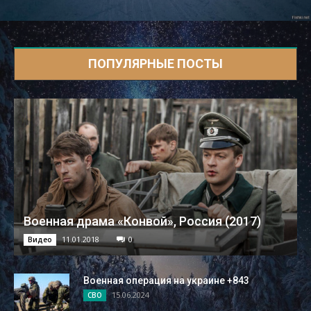
ПОПУЛЯРНЫЕ ПОСТЫ
Военная драма «Конвой», Россия (2017)
11.01.2018
0
Видео
Военная операция на украине +843
15.06.2024
СВО