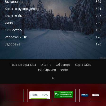
Выживание
369
Как это нужно делать
321
Как это было...
295
Дача
239
Общество
185
Windows и ПК
176
Здоровье
170
Главная страница
О сайте
Об авторе
Карта сайта
Регистрация
Фото
©
Rank
— 89%