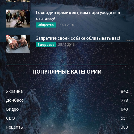
Господин президент, вам пора уходить в
отставку!
13.03.2020
Общество
Запретите своей собаке облизывать вас!
25.12.2016
Здоровье
ПОПУЛЯРНЫЕ КАТЕГОРИИ
Украина
842
Донбасс
778
Видео
640
СВО
551
Рецепты
383