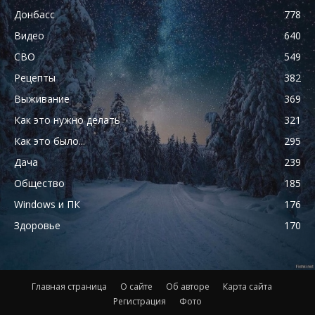
Донбасс
778
Видео
640
СВО
549
Рецепты
382
Выживание
369
Как это нужно делать
321
Как это было...
295
Дача
239
Общество
185
Windows и ПК
176
Здоровье
170
Главная страница
О сайте
Об авторе
Карта сайта
Регистрация
Фото