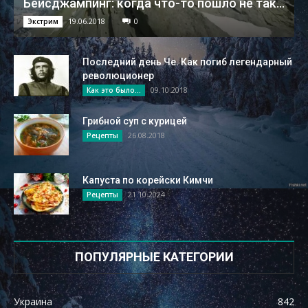
Бейсджампинг: когда что-то пошло не так...
19.06.2018
0
Экстрим
Последний день Че. Как погиб легендарный
революционер
09.10.2018
Как это было...
Грибной суп с курицей
26.08.2018
Рецепты
Капуста по корейски Кимчи
21.10.2024
Рецепты
ПОПУЛЯРНЫЕ КАТЕГОРИИ
Украина
842