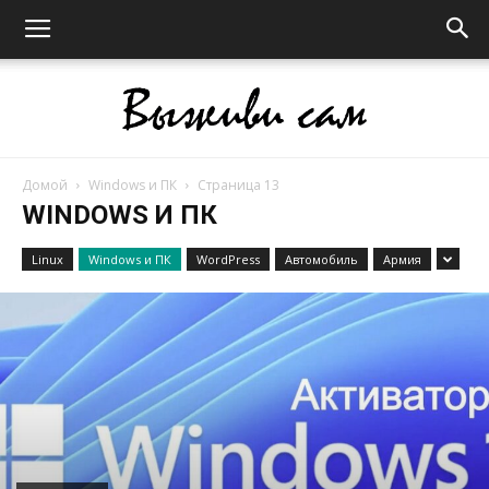
Домой
Windows и ПК
Страница 13
Выживи
WINDOWS И ПК
Linux
Windows и ПК
WordPress
Автомобиль
Армия
сам