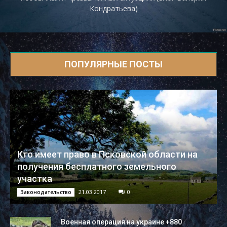
Кондратьева)
ПОПУЛЯРНЫЕ ПОСТЫ
Кто имеет право в Псковской области на
получения бесплатного земельного
участка
21.03.2017
0
Законодательство
Военная операция на украине +880