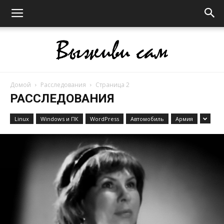
Домой
Расследования
Страница 2
Выживи
РАССЛЕДОВАНИЯ
Linux
Windows и ПК
WordPress
Автомобиль
Армия
сам