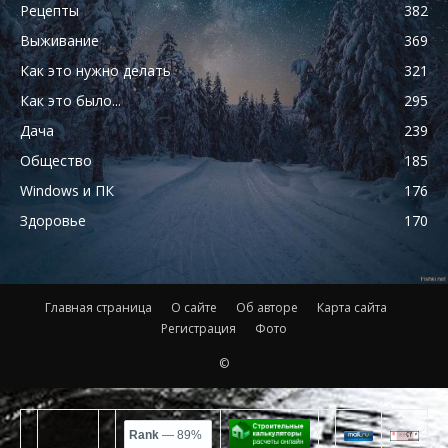
Рецепты
382
Выживание
369
Как это нужно делать
321
Как это было...
295
Дача
239
Общество
185
Windows и ПК
176
Здоровье
170
Главная страница
О сайте
Об авторе
Карта сайта
Регистрация
Фото
©
Rank
— 89%