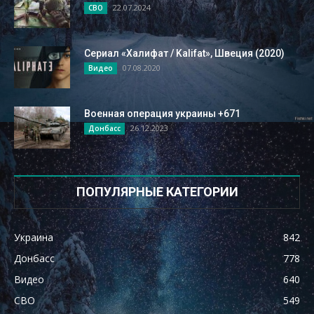
22.07.2024
СВО
Сериал «Халифат / Kalifat», Швеция (2020)
07.08.2020
Видео
Военная операция украины +671
26.12.2023
Донбасс
ПОПУЛЯРНЫЕ КАТЕГОРИИ
Украина
842
Донбасс
778
Видео
640
СВО
549