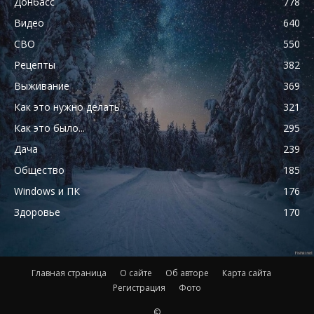
Донбасс
778
Видео
640
СВО
550
Рецепты
382
Выживание
369
Как это нужно делать
321
Как это было...
295
Дача
239
Общество
185
Windows и ПК
176
Здоровье
170
Главная страница
О сайте
Об авторе
Карта сайта
Регистрация
Фото
©