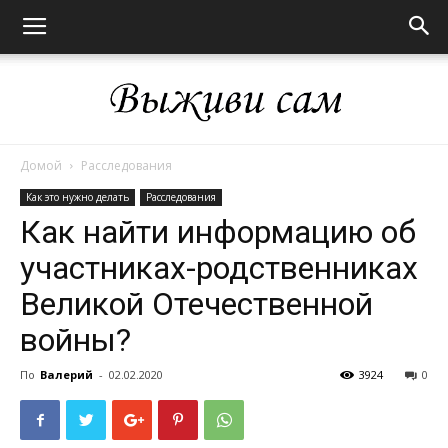
Домой
Расследования
Выживи
Как это нужно делать
Расследования
Как найти информацию об
участниках-родственниках
сам
Великой Отечественной
войны?
По
Валерий
-
02.02.2020
3924
0