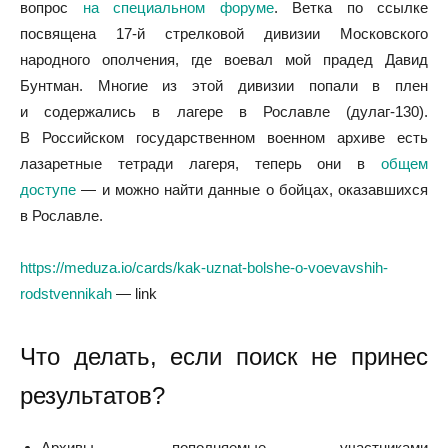
вопрос
на специальном форуме
. Ветка по ссылке
посвящена 17-й стрелковой дивизии Московского
народного ополчения, где воевал мой прадед Давид
Бунтман. Многие из этой дивизии попали в плен
и содержались в лагере в Рославле (дулаг-130).
В Российском государственном военном архиве есть
лазаретные тетради лагеря, теперь они в
общем
доступе
— и можно найти данные о бойцах, оказавшихся
в Рославле.
https://meduza.io/cards/kak-uznat-bolshe-o-voevavshih-
rodstvennikah
— link
Что делать, если поиск не принес
результатов?
Архивы, пополняемые участниками