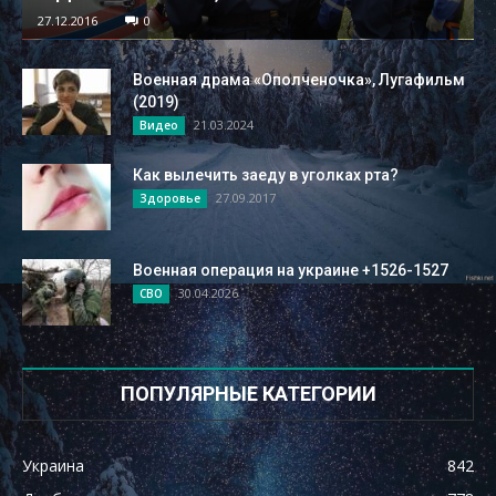
27.12.2016
0
Военная драма «Ополченочка», Лугафильм
(2019)
21.03.2024
Видео
Как вылечить заеду в уголках рта?
27.09.2017
Здоровье
Военная операция на украине +1526-1527
30.04.2026
СВО
ПОПУЛЯРНЫЕ КАТЕГОРИИ
Украина
842