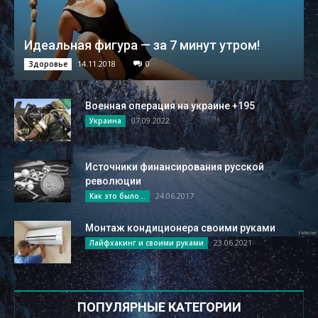
Идеальная фигура — за 7 минут утром!
14.11.2018
0
Здоровье
Военная операция на украине +195
07.09.2022
Украина
Источники финансирования русской
революции
24.06.2017
Как это было...
Монтаж кондиционера своими руками
23.06.2021
Лайфхакинг и своими руками
ПОПУЛЯРНЫЕ КАТЕГОРИИ