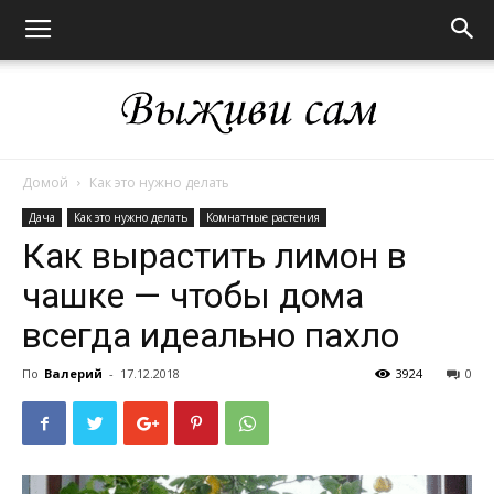
Домой
Как это нужно делать
Выживи
Дача
Как это нужно делать
Комнатные растения
Как вырастить лимон в
чашке — чтобы дома
сам
всегда идеально пахло
По
Валерий
-
17.12.2018
3924
0