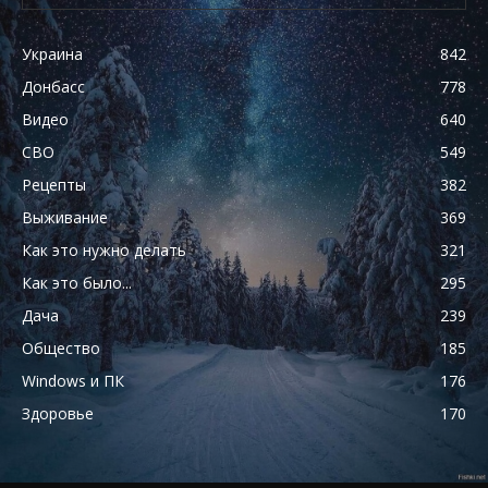
Украина
842
Донбасс
778
Видео
640
СВО
549
Рецепты
382
Выживание
369
Как это нужно делать
321
Как это было...
295
Дача
239
Общество
185
Windows и ПК
176
Здоровье
170