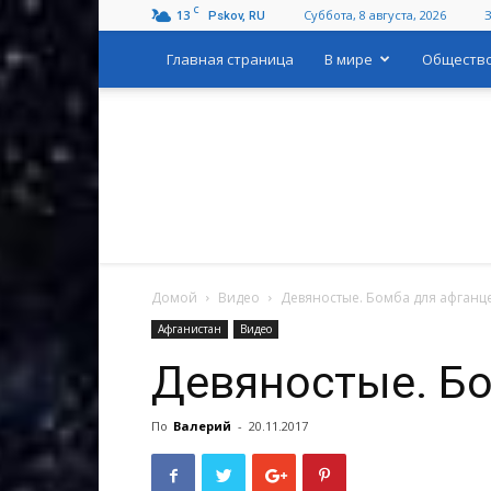
C
13
Суббота, 8 августа, 2026
Pskov, RU
Главная страница
В мире
Обществ
Домой
Видео
Девяностые. Бомба для афганц
Афганистан
Видео
Девяностые. Бо
По
Валерий
-
20.11.2017