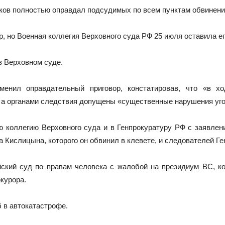
ков полностью оправдал подсудимых по всем пунктам обвинения
, но Военная коллегия Верховного суда РФ 25 июля оставила е
в Верховном суде.
енил оправдательный приговор, констатировав, что «в хо
 а органами следствия допущены «существенные нарушения уго
ю коллегию Верховного суда и в Генпрокуратуру РФ с заявле
а Кислицына, которого он обвинил в клевете, и следователей Г
ский суд по правам человека с жалобой на президиум ВС, ко
окурора.
б в автокатастрофе.