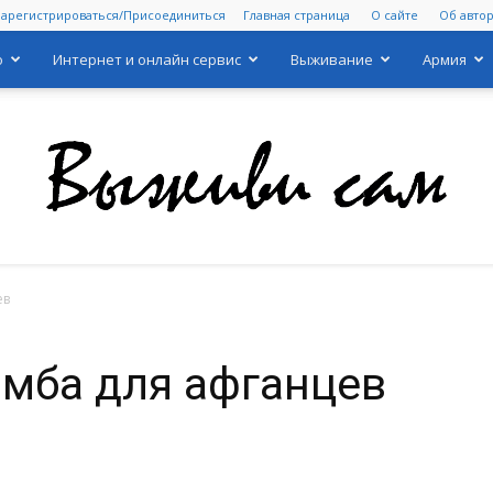
Зарегистрироваться/Присоединиться
Главная страница
О сайте
Об авто
о
Интернет и онлайн сервис
Выживание
Армия
ев
Выживи
мба для афганцев
сам