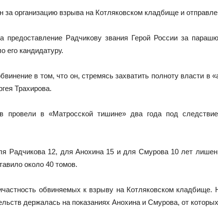
ан за организацию взрыва на Котляковском кладбище и отправл
а предоставление Радчикову звания Герой России за пара
о его кандидатуру.
винение в том, что он, стремясь захватить полноту власти в 
гея Трахирова.
в провели в «Матросской тишине» два года под следстви
ля Радчикова 12, для Анохина 15 и для Смурова 10 лет лишен
ставило около 40 томов.
ичастность обвиняемых к взрыву на Котляковском кладбище. Н
ельств держалась на показаниях Анохина и Смурова, от которых