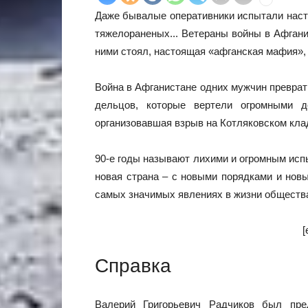
Даже бывалые оперативники испытали насто
тяжелораненых... Ветераны войны в Афгани
ними стоял, настоящая «афганская мафия», 
Война в Афганистане одних мужчин преврати
дельцов, которые вертели огромными д
организовавшая взрыв на Котляковском клад
90-е годы называют лихими и огромным исп
новая страна – с новыми порядками и нов
самых значимых явлениях в жизни общества
[
Справка
Валерий Григорьевич Радчиков был пр