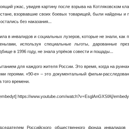
ящий ужас, увидев картину после взрыва на Котляковском клад
стане, взорвавшие своих боевых товарищей, были найдены и п
остались без наказания...
ла в инвалидов и социальных лузеров, которые не знали, как пр
еньгами, используя специальные льготы, дарованные пре
бище в 1996 году, не знала упрёков совести и пощады...
ытанием для каждого жителя России. Это время, когда на руина
ыми героями. «90-е» – это документальный фильм-расследован
 того времени.
embedyt] https://www.youtube.com/watch?v=EsglAnGXSfA[/embedy
едседателем Российского общественного фонда инвалидо