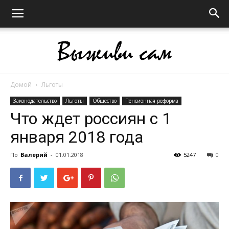
Домой
Льготы
Выживи
Законодательство
Льготы
Общество
Пенсионная реформа
Что ждет россиян с 1
января 2018 года
сам
По
Валерий
-
01.01.2018
5247
0