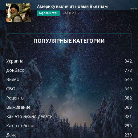
Америку вылечит новый Вьетнам
24.08.2017
Афганистан
ПОПУЛЯРНЫЕ КАТЕГОРИИ
Украина
842
Донбасс
778
Видео
640
СВО
549
Рецепты
382
Выживание
369
Как это нужно делать
321
Как это было...
295
Дача
239