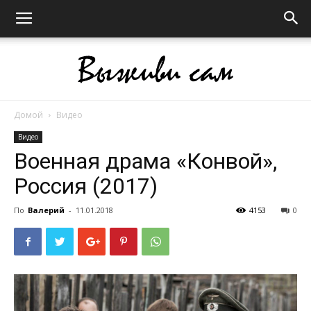
Домой
Видео
Выживи
Видео
Военная драма «Конвой»,
Россия (2017)
сам
По
Валерий
-
11.01.2018
4153
0