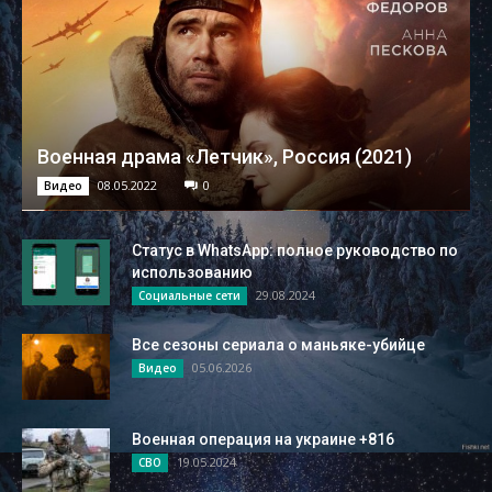
Военная драма «Летчик», Россия (2021)
08.05.2022
0
Видео
Статус в WhatsApp: полное руководство по
использованию
29.08.2024
Социальные сети
Все сезоны сериала о маньяке-убийце
05.06.2026
Видео
Военная операция на украине +816
19.05.2024
СВО