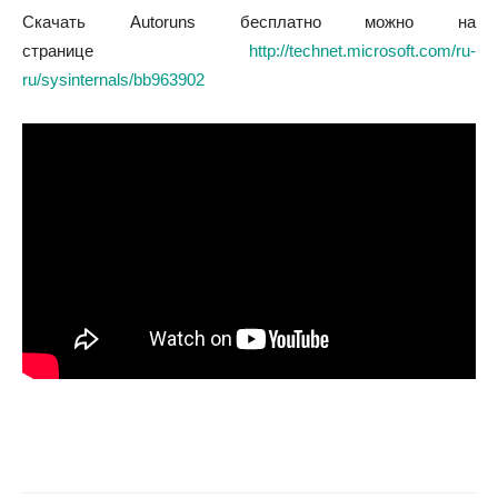
Скачать Autoruns бесплатно можно на
странице
http://technet.microsoft.com/ru-
ru/sysinternals/bb963902