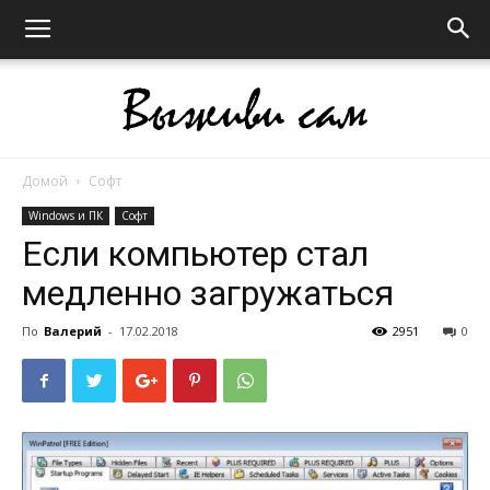
Домой
Софт
Выживи
Windows и ПК
Софт
Если компьютер стал
медленно загружаться
сам
По
Валерий
-
17.02.2018
2951
0