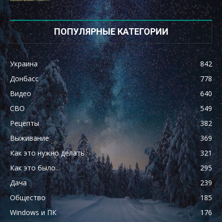
ПОПУЛЯРНЫЕ КАТЕГОРИИ
Украина
842
Донбасс
778
Видео
640
СВО
549
Рецепты
382
Выживание
369
Как это нужно делать
321
Как это было...
295
Дача
239
Общество
185
Windows и ПК
176