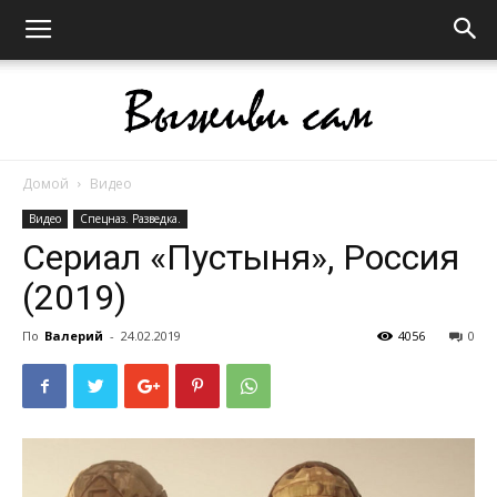
Домой
Видео
Выживи
Видео
Спецназ. Разведка.
Сериал «Пустыня», Россия
(2019)
сам
По
Валерий
-
24.02.2019
4056
0