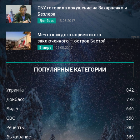
СБУ готовила покушение на Захарченко и
Безлера
13.03.2017
Донбасс
Мечта каждого норвежского
заключенного — остров Бастой
05.08.2017
В мире
ПОПУЛЯРНЫЕ КАТЕГОРИИ
Украина
842
Донбасс
778
Видео
640
СВО
550
Рецепты
382
Выживание
369