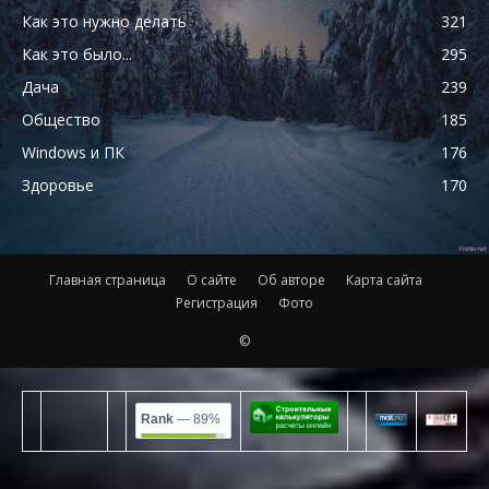
Как это нужно делать
321
Как это было...
295
Дача
239
Общество
185
Windows и ПК
176
Здоровье
170
Главная страница
О сайте
Об авторе
Карта сайта
Регистрация
Фото
©
Rank
— 89%