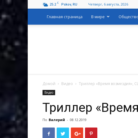
C
25.2
Четверг, 6 августа, 2026
Pskov, RU
Главная страница
В мире
Обществ
Домой
Видео
Триллер «Время возмездия», С
Видео
Триллер «Время
По
Валерий
-
08.12.2019