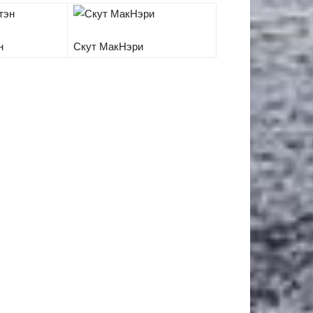
н
Скут МакНэри