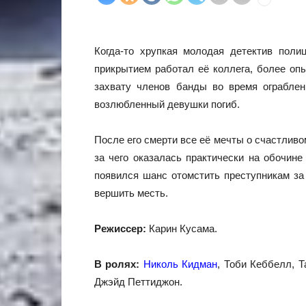
Когда-то хрупкая молодая детектив пол
прикрытием работал её коллега, более оп
захвату членов банды во время ограблен
возлюбленный девушки погиб.
После его смерти все её мечты о счастливом
за чего оказалась практически на обочин
появился шанс отомстить преступникам за 
вершить месть.
Режиссер:
Карин Кусама.
В ролях:
Николь Кидман
, Тоби Кеббелл, 
Джэйд Петтиджон.