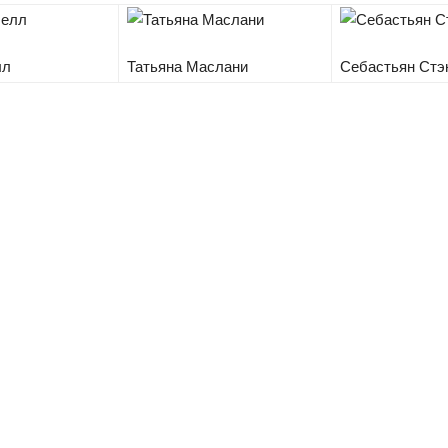
лл
Татьяна Маслани
Себастьян Стэ