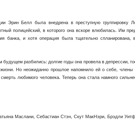
иции Эрин Белл была внедрена в преступную группировку Л
ытный полицейский, в которого она вскоре влюбилась. Им пр
ия банка, и хотя операция была тщательно спланирована, в
 будущем разбились: долгие годы она провела в депрессии, тоск
е жизни. Но неожиданно прошлое напомнило ей о себе, члены 
смерть любимого человека. Теперь она стала намного сильне
Татьяна Маслани, Себастиан Стэн, Скут МакНэри, Брэдли Уитф