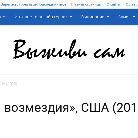
Зарегистрироваться/Присоединиться
Главная страница
О сайте
Об авт
о
Интернет и онлайн сервис
Выживание
Армия
ША (2018)
Выживи
 возмездия», США (201
сам