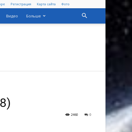
оре
Регистрация
Карта сайта
Фото
Видео
Больше
8)
2460
0