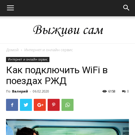
Домой
Интернет и онлайн сервис
Выживи
Интернет и онлайн сервис
Как подключить WiFi в
поездах РЖД
сам
По
Валерий
-
06.02.2020
6158
0