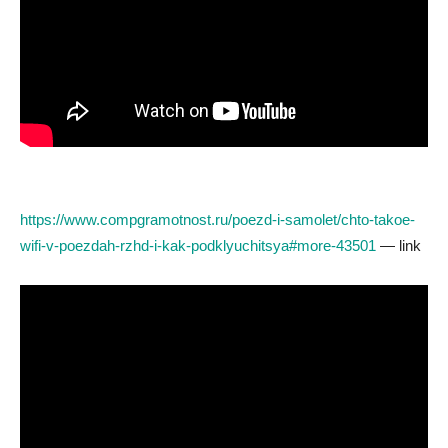
https://www.compgramotnost.ru/poezd-i-samolet/chto-takoe-
wifi-v-poezdah-rzhd-i-kak-podklyuchitsya#more-43501
— link