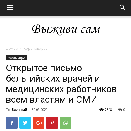
Домой
Коронавирус
Выживи
Коронавирус
Открытое письмо
бельгийских врачей и
сам
медицинских работников
всем властям и СМИ
По
Валерий
-
30.09.2020
2348
0