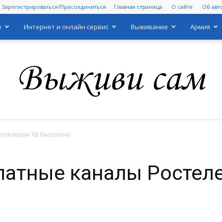
Зарегистрироваться/Присоединиться
Главная страница
О сайте
Об авт
о
Интернет и онлайн сервис
Выживание
Армия
остелеком ТВ бесплатно
Выживи
латные каналы Ростел
сам