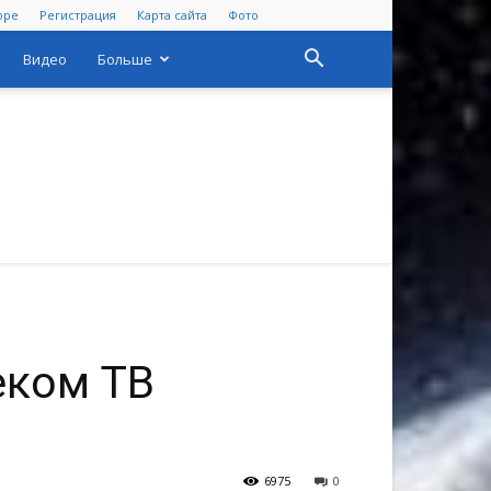
оре
Регистрация
Карта сайта
Фото
Видео
Больше
еком ТВ
6975
0