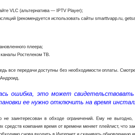
йте VLC (альтернатива — IPTV Player);
сляций (рекомендуется использовать сайты smarttvapp.ru, getsap
ановленного плеера;
 каналы Ростелеком ТВ.
 ведь все передачи доступны без необходимости оплаты. Смот
 Андроид.
лась ошибка, это может свидетельствовать
ановки ее нужно отключить на время инсталл
р не заинтересован в обходе ограничений. Ему не выгодно
х средств компания время от времени меняет плейлист, что за
еобходимо снова входить в Интернет и скачивать обновленную