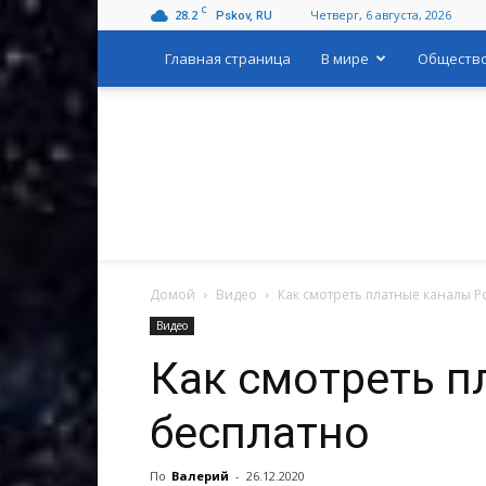
C
28.2
Четверг, 6 августа, 2026
Pskov, RU
Главная страница
В мире
Обществ
Домой
Видео
Как смотреть платные каналы Р
Видео
Как смотреть п
бесплатно
По
Валерий
-
26.12.2020