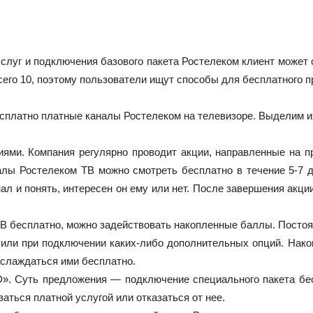
слуг и подключения базового пакета Ростелеком клиент может
сего 10, поэтому пользователи ищут способы для бесплатного п
есплатно платные каналы Ростелеком на телевизоре. Выделим и
ями. Компания регулярно проводит акции, направленные на п
лы Ростелеком ТВ можно смотреть бесплатно в течение 5-7 дн
нал и понять, интересен он ему или нет. После завершения акци
ТВ бесплатно, можно задействовать накопленные баллы. Посто
х или при подключении каких-либо дополнительных опций. Нак
аслаждаться ими бесплатно.
». Суть предложения — подключение специального пакета бес
аться платной услугой или отказаться от нее.