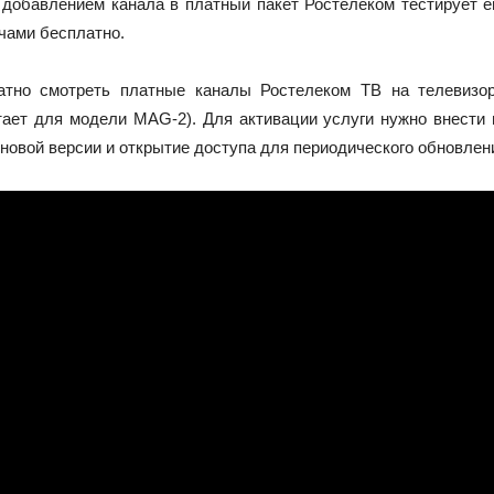
добавлением канала в платный пакет Ростелеком тестирует ег
чами бесплатно.
атно смотреть платные каналы Ростелеком ТВ на телевизор
тает для модели MAG-2). Для активации услуги нужно внести
новой версии и открытие доступа для периодического обновлени