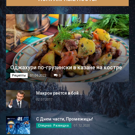
Оджахури по-грузински в казане на костре
01.06.2022
0
Рецепты
Макрон рвётся в бой...
02.07.2017
С Днем части, Промежицы!
01.12.2020
Спецназ. Разведка.