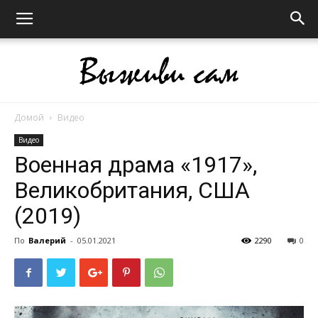
Домой
Видео
Выживи
Видео
Военная драма «1917»,
Великобритания, США
сам
(2019)
По
Валерий
-
05.01.2021
2290
0