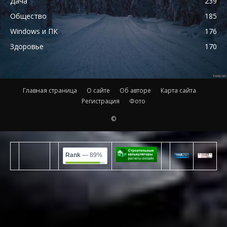
Дача
239
Общество
185
Windows и ПК
176
Здоровье
170
Главная страница
О сайте
Об авторе
Карта сайта
Регистрация
Фото
©
Rank
— 89%