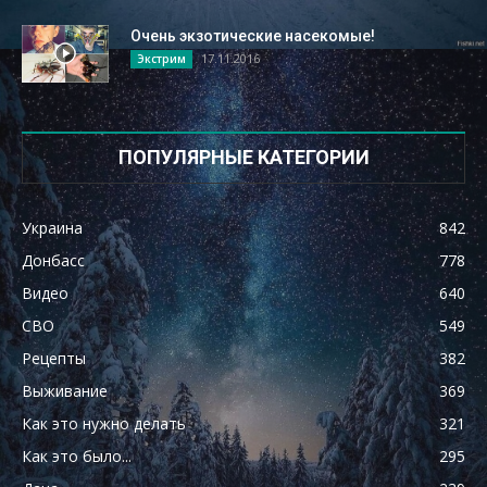
Очень экзотические насекомые!
17.11.2016
Экстрим
ПОПУЛЯРНЫЕ КАТЕГОРИИ
Украина
842
Донбасс
778
Видео
640
СВО
549
Рецепты
382
Выживание
369
Как это нужно делать
321
Как это было...
295