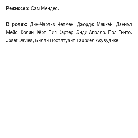
Режиссер:
Сэм Мендес.
В ролях:
Дин-Чарльз Чепмен, Джордж Маккэй, Дэниэл
Мейс, Колин Фёрт, Пип Картер, Энди Аполло, Пол Тинто,
Josef Davies, Билли Постлтуэйт, Гэбриел Акувудике.