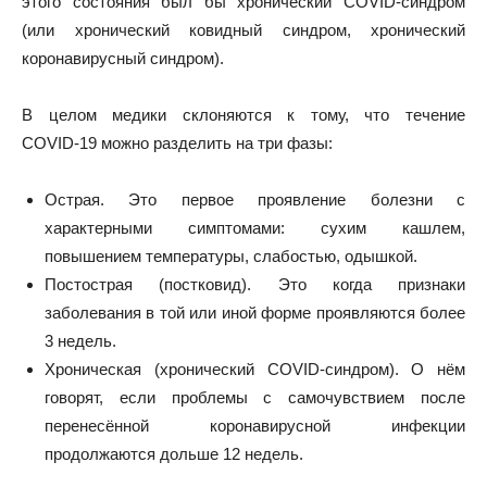
этого состояния был бы хронический COVID‑синдром
(или хронический ковидный синдром, хронический
коронавирусный синдром).
В целом медики склоняются к тому, что течение
COVID‑19 можно
разделить
на три фазы:
Острая. Это первое проявление болезни с
характерными симптомами: сухим кашлем,
повышением температуры, слабостью, одышкой.
Постострая (постковид). Это когда признаки
заболевания в той или иной форме проявляются более
3 недель.
Хроническая (хронический COVID‑синдром). О нём
говорят, если проблемы с самочувствием после
перенесённой коронавирусной инфекции
продолжаются дольше 12 недель.