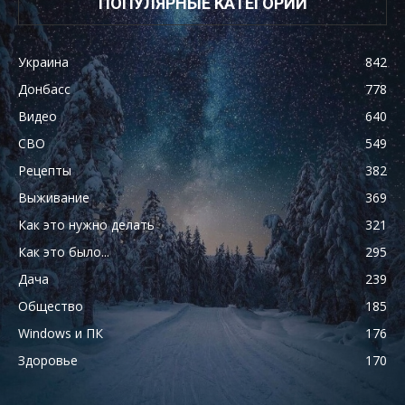
ПОПУЛЯРНЫЕ КАТЕГОРИИ
Украина
842
Донбасс
778
Видео
640
СВО
549
Рецепты
382
Выживание
369
Как это нужно делать
321
Как это было...
295
Дача
239
Общество
185
Windows и ПК
176
Здоровье
170