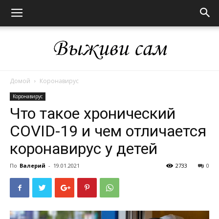
Домой
Коронавирус
Выживи
Коронавирус
Что такое хронический
COVID-19 и чем отличается
сам
коронавирус у детей
По
Валерий
-
19.01.2021
2733
0