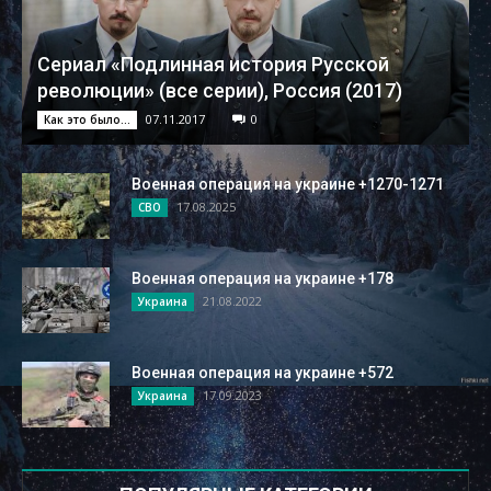
Сериал «Подлинная история Русской
революции» (все серии), Россия (2017)
07.11.2017
0
Как это было...
Военная операция на украине +1270-1271
17.08.2025
СВО
Военная операция на украине +178
21.08.2022
Украина
Военная операция на украине +572
17.09.2023
Украина