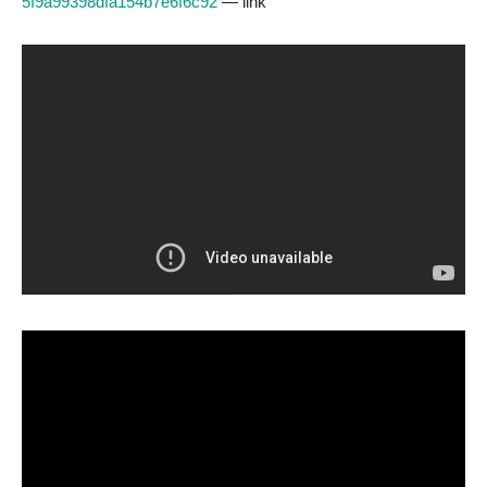
5f9a99398dfa154b7e6f6c92
— link