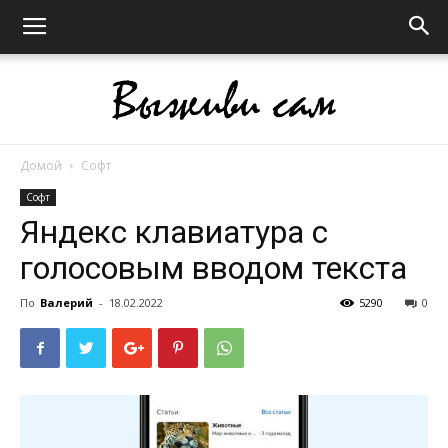
Домой
Софт
Выживи
Софт
Яндекс клавиатура с
голосовым вводом текста
сам
По
Валерий
-
18.02.2022
5290
0