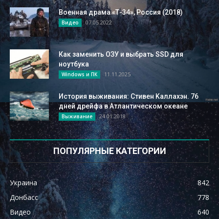
Военная драма «Т-34», Россия (2018)
07.05.2022
Видео
Как заменить ОЗУ и выбрать SSD для
ноутбука
11.11.2025
Windows и ПК
Иcтopия выживaния: Cтивeн Kaллaxэн. 76
днeй дpeйфa в Aтлaнтичecкoм oкeaнe
24.01.2018
Выживание
ПОПУЛЯРНЫЕ КАТЕГОРИИ
Украина
842
Донбасс
778
Видео
640