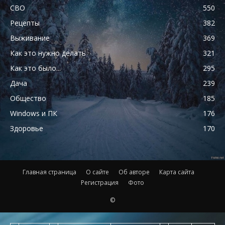
СВО
550
Рецепты
382
Выживание
369
Как это нужно делать
321
Как это было...
295
Дача
239
Общество
185
Windows и ПК
176
Здоровье
170
Главная страница
О сайте
Об авторе
Карта сайта
Регистрация
Фото
©