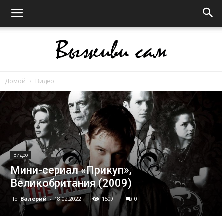
Домой
Видео
Выживи
сам
Видео
Мини-сериал «Прикуп»,
Великобритания (2009)
По
Валерий
-
18.02.2022
1509
0