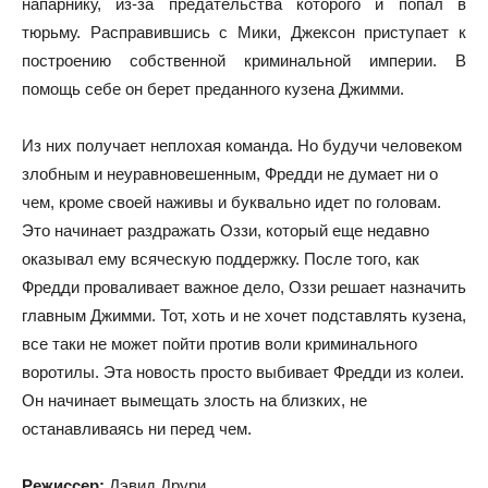
напарнику, из-за предательства которого и попал в
тюрьму. Расправившись с Мики, Джексон приступает к
построению собственной криминальной империи. В
помощь себе он берет преданного кузена Джимми.
Из них получает неплохая команда. Но будучи человеком
злобным и неуравновешенным, Фредди не думает ни о
чем, кроме своей наживы и буквально идет по головам.
Это начинает раздражать Оззи, который еще недавно
оказывал ему всяческую поддержку. После того, как
Фредди проваливает важное дело, Оззи решает назначить
главным Джимми. Тот, хоть и не хочет подставлять кузена,
все таки не может пойти против воли криминального
воротилы. Эта новость просто выбивает Фредди из колеи.
Он начинает вымещать злость на близких, не
останавливаясь ни перед чем.
Режиссер:
Дэвид Друри.