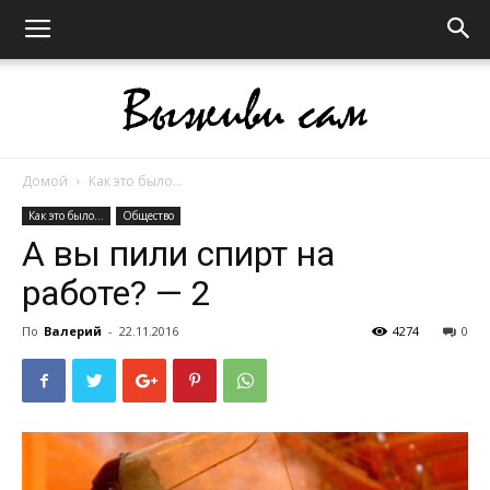
Домой
Как это было...
Выживи
Как это было...
Общество
А вы пили спирт на
работе? — 2
сам
По
Валерий
-
22.11.2016
4274
0