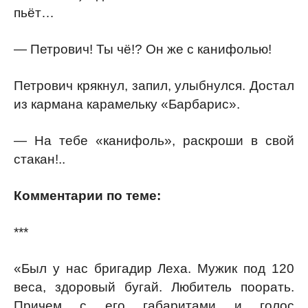
пьёт…
— Петрович! Ты чё!? Он же с канифолью!
Петрович крякнул, запил, улыбнулся. Достал
из кармана карамельку «Барбарис».
— На тебе «канифоль», раскроши в свой
стакан!..
Комментарии по теме:
***
«Был у нас бригадир Леха. Мужик под 120
веса, здоровый бугай. Любитель поорать.
Причем с его габаритами и голос