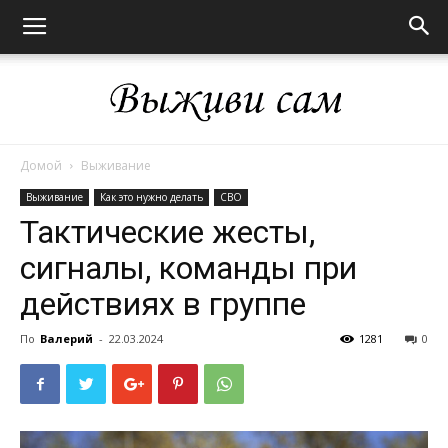
Домой
Выживание
Выживи
Выживание
Как это нужно делать
СВО
Тактические жесты,
сигналы, команды при
сам
действиях в группе
По
Валерий
-
22.03.2024
1281
0