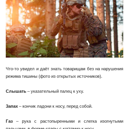
Что-то увидел и даёт знать товарищам без на нарушения
режима тишины (фото из открытых источников).
Слышать
– указательный палец к уху.
Запах
– кончик ладони к носу, перед собой.
Газ
– рука с растопыренными и слегка изогнутыми
пальцами, в форме «лапы с когтями» к носу.