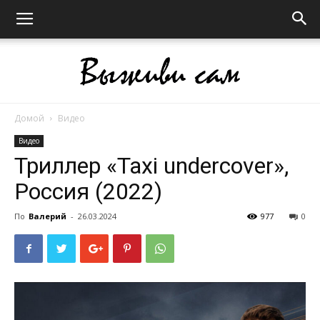
Домой
Видео
Выживи
Видео
Триллер «Taxi undercover»,
Россия (2022)
сам
По
Валерий
-
26.03.2024
977
0