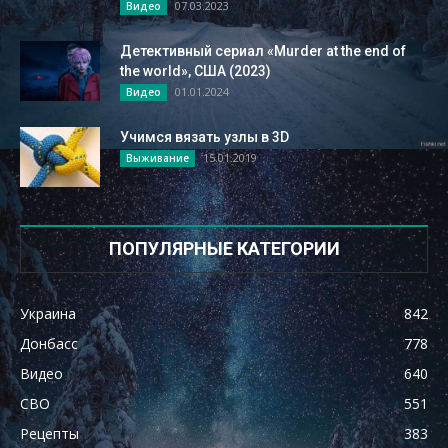
07.03.2023
Видео
Детективный сериал «Murder at the end of
the world», США (2023)
01.01.2024
Видео
Учимся вязать узлы в 3D
15.01.2019
Выживание
ПОПУЛЯРНЫЕ КАТЕГОРИИ
Украина
842
Донбасс
778
Видео
640
СВО
551
Рецепты
383