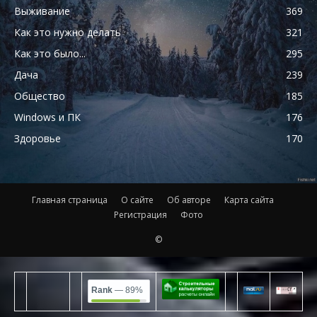
Выживание
369
Как это нужно делать
321
Как это было...
295
Дача
239
Общество
185
Windows и ПК
176
Здоровье
170
Главная страница
О сайте
Об авторе
Карта сайта
Регистрация
Фото
©
Rank
— 89%