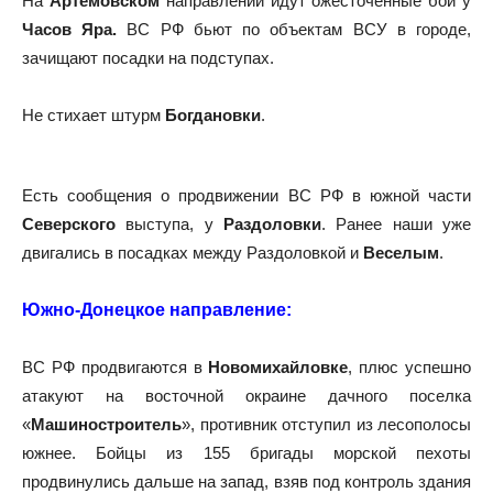
На
Артемовском
направлении идут ожесточенные бои у
Часов Яра.
ВС РФ бьют по объектам ВСУ в городе,
зачищают посадки на подступах.
Не стихает штурм
Богдановки
.
Есть сообщения о продвижении ВС РФ в южной части
Северского
выступа, у
Раздоловки
. Ранее наши уже
двигались в посадках между Раздоловкой и
Веселым
.
Южно-Донецкое направление:
ВС РФ продвигаются в
Новомихайловке
, плюс успешно
атакуют на восточной окраине дачного поселка
«
Машиностроитель
», противник отступил из лесополосы
южнее. Бойцы из 155 бригады морской пехоты
продвинулись дальше на запад, взяв под контроль здания