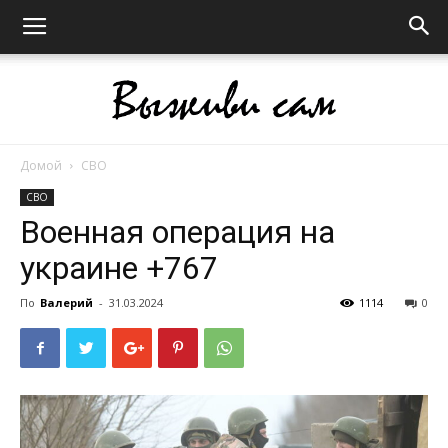
Домой
СВО
Выживи
СВО
Военная операция на
украине +767
сам
По
Валерий
-
31.03.2024
1114
0