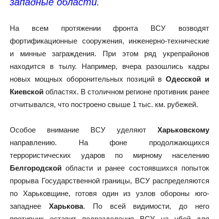
западные области.
На всем протяжении фронта ВСУ возводят
фортификационные сооружения, инженерно-технические
и минные заграждения. При этом ряд укрепрайонов
находится в тылу. Например, вчера разошлись кадры
новых мощных оборонительных позиций в
Одесской и
Киевской
областях. В столичном регионе противник ранее
отчитывался, что построено свыше 1 тыс. км. рубежей.
Особое внимание ВСУ уделяют
Харьковскому
направлению. На фоне продолжающихся
террористических ударов по мирному населению
Белгородской
области и ранее состоявшихся попыток
прорыва Государственной границы, ВСУ распределяются
по Харьковщине, готовя один из узлов обороны юго-
западнее
Харькова
. По всей видимости, до него
противник оставит подразделения ВСУ на убой для