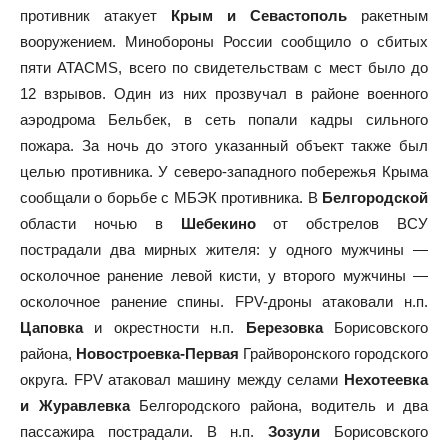
противник атакует
Крым и Севастополь
ракетным
вооружением. Минобороны России сообщило о сбитых
пяти ATACMS, всего по свидетельствам с мест было до
12 взрывов. Один из них прозвучал в районе военного
аэродрома Бельбек, в сеть попали кадры сильного
пожара. За ночь до этого указанный объект также был
целью противника. У северо-западного побережья Крыма
сообщали о борьбе с МБЭК противника. В
Белгородской
области ночью в
Шебекино
от обстрелов ВСУ
пострадали два мирных жителя: у одного мужчины —
осколочное ранение левой кисти, у второго мужчины —
осколочное ранение спины. FPV-дроны атаковали н.п.
Цаповка
и окрестности н.п.
Березовка
Борисовского
района,
Новостроевка-Первая
Грайворонского городского
округа. FPV атаковал машину между селами
Нехотеевка
и Журавлевка
Белгородского района, водитель и два
пассажира пострадали. В н.п.
Зозули
Борисовского