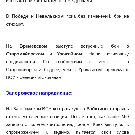
и оттуда они контратакуют тоже дронами.
В
Победе
и
Невельском
пока без изменений, бои не
стихают.
На
Времевском
выступе встречные бои в
Старомайорском
и
Урожайном
. Наши потихоньку
продвигаются. По сообщениям с мест — в
Старомайорском бодрее, чем в Урожайном, прижимают
ВСУ к северным окраинам.
Запорожское направление:
На Запорожском ВСУ контратакуют в
Работино
, стараясь
отбить утраченные позиции. После того, как наше МО
заявило о полном контроле над селом, Киев выступил с
опровержением и, видимо, пытается свои слова