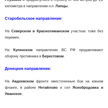
километра в направлении н.п.
Липцы
.
Старобельское направление:
На
Северском и Краснолиманском
участках тоже без
перемен.
На
Купянском
направлении ВС РФ продавливают
оборону противника в
Берестовом
.
Донецкое направление:
На
Авдеевском
фронте ожесточенные бои на южном
фланге, в районе
Нетайлово
и сел
Яснобродовка и
Уманское.