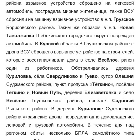
района взрывное устройство сброшено на легковой
автомобиль, пострадала мирная жительница, также ВСУ
сбросили на машину взрывное устройство в н.п.
Грузское
Борисовского района. Таким же образом в н.п.
Новая
Таволжанка
Шебекинского городского округа поврежден
автомобиль. В
Курской
области В Глушковском районе с
дрона ВСУ сброшено взрывное устройство на строителей,
которые восстанавливали дома в селе
Весёлое
, ранен
один из работников. Обстреливались деревня
Куриловка
, сёла
Свердликово и Гуево
, хутор
Олешня
Суджанского района, пункт пропуска «
Тёткино
», посёлки
Тёткино
и
Новый Путь
, деревня
Елизаветовка
и село
Весёлое
Глушковского района, посёлок
Садовый
Рыльского района. В деревне
Куриловке
Суджанского
района украинские дроны повредили одно домовладение,
легковой и грузовой автомобили. В течение дня над
регионом сбиты несколько БПЛА самолётного типа