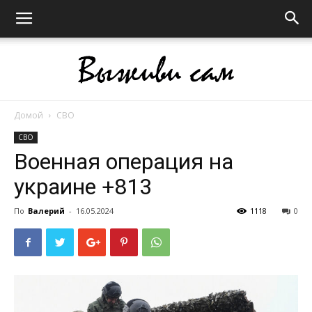
Домой
СВО
Выживи
СВО
Военная операция на
украине +813
сам
По
Валерий
-
16.05.2024
1118
0