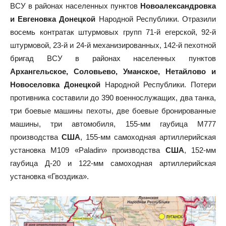
ВСУ в районах населенных пунктов
Новоалександровка
и Евгеновка Донецкой
Народной Республики. Отразили
восемь контратак штурмовых групп 71-й егерской, 92-й
штурмовой, 23-й и 24-й механизированных, 142-й пехотной
бригад ВСУ в районах населенных пунктов
Архангельское, Соловьево, Уманское, Нетайлово и
Новоселовка Донецкой
Народной Республики. Потери
противника составили до 390 военнослужащих, два танка,
три боевые машины пехоты, две боевые бронированные
машины, три автомобиля, 155-мм гаубица М777
производства
США
, 155-мм самоходная артиллерийская
установка М109 «Paladin» производства
США
, 152-мм
гаубица Д-20 и 122-мм самоходная артиллерийская
установка «Гвоздика».