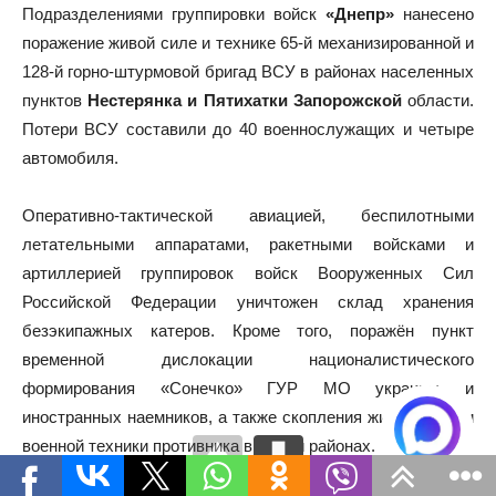
Подразделениями группировки войск
«Днепр»
нанесено
поражение живой силе и технике 65-й механизированной и
128-й горно-штурмовой бригад ВСУ в районах населенных
пунктов
Нестерянка и Пятихатки Запорожской
области.
Потери ВСУ составили до 40 военнослужащих и четыре
автомобиля.
Оперативно-тактической авиацией, беспилотными
летательными аппаратами, ракетными войсками и
артиллерией группировок войск Вооруженных Сил
Российской Федерации уничтожен склад хранения
безэкипажных катеров. Кроме того, поражён пункт
временной дислокации националистического
формирования «Сонечко» ГУР МО украины и
иностранных наемников, а также скопления живой силы и
военной техники противника в 113-ти районах.