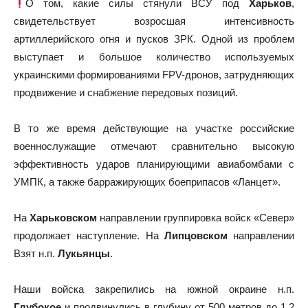
О том, какие силы стянули ВСУ под
Харьков
,
свидетельствует возросшая интенсивность
артиллерийского огня и пусков ЗРК. Одной из проблем
выступает и большое количество используемых
украинскими формированиями FPV-дронов, затрудняющих
продвижение и снабжение передовых позиций.
В то же время действующие на участке российские
военнослужащие отмечают сравнительно высокую
эффективность ударов планирующими авиабомбами с
УМПК, а также барражирующих боеприпасов «Ланцет».
На
Харьковском
направлении группировка войск «Север»
продолжает наступление. На
Липцовском
направлении
Взят н.п.
Лукьянцы
.
Наши войска закрепились на южной окраине н.п.
Глубокое
и продвинулись в глубину от 500 метров до 1,2