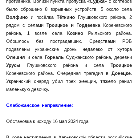
противника. Вблизи пункта пропуска «
Суджа
» с коптеров
было сброшено 8 взрывных устройств, 5 около села
Волфино
и посёлка
Тёткино
Глушковского района, 2
рядом с сёлами
Троицкое и Гордеевка
Кореневского
района, 1 возле села
Козино
Рыльского района.
Обошлось без пострадавших. Средствами РЭБ
подавлены украинские дроны недалеко от хутора
Олешня
и села
Горналь
Суджанского района, деревни
Урусы
Глушковского района и села
Троицкое
Кореневского района. Очередная трагедия в
Донецке
.
Украинский снаряд убил трех женщин, тяжело ранил
маленькую девочку.
Слабожанское направление:
Обстановка к исходу 16 мая 2024 года
В ходе наступления в Харьковской области российские