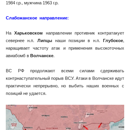
1984 г.р., мужчина 1963 г.р.
Слабожанское направление:
На
Харьковском
направлении противник контратакует
севернее н.п.
Липцы
наши позиции в н.п.
Глубокое
,
наращивает частоту атак и применения высокоточных
авиабомб в
Волчанске
.
ВС РФ продолжают всеми силами сдерживать
контрнаступательный порыв ВСУ. Атаки в Волчанске идут
практически непрерывно, но выбить наших военных с
позиций не удается.