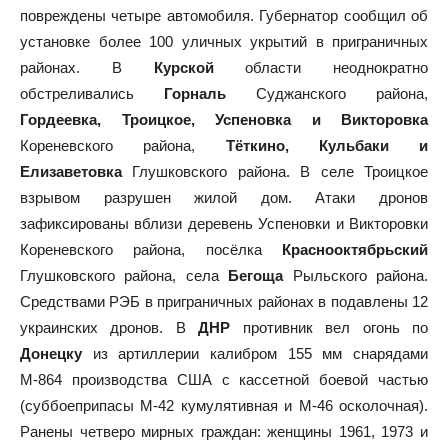
повреждены четыре автомобиля. Губернатор сообщил об
установке более 100 уличных укрытий в приграничных
районах. В
Курской
области неоднократно
обстреливались
Горналь
Суджанского района,
Гордеевка, Троицкое, Успеновка и Викторовка
Кореневского района,
Тёткино, Кульбаки и
Елизаветовка
Глушковского района. В селе Троицкое
взрывом разрушен жилой дом. Атаки дронов
зафиксированы вблизи деревень Успеновки и Викторовки
Кореневского района, посёлка
Краснооктябрьский
Глушковского района, села
Бегоща
Рыльского района.
Средствами РЭБ в приграничных районах в подавлены 12
украинских дронов. В
ДНР
противник вел огонь по
Донецку
из артиллерии калибром 155 мм снарядами
М-864 производства США с кассетной боевой частью
(суббоеприпасы М-42 кумулятивная и М-46 осколочная).
Ранены четверо мирных граждан: женщины 1961, 1973 и