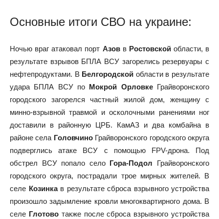
Основные итоги СВО на украине:
Ночью враг атаковал порт
Азов
в
Ростовской
области, в
результате взрывов БПЛА ВСУ загорелись резервуары с
нефтепродуктами. В
Белгородской
области в результате
удара БПЛА ВСУ по
Мокрой Орловке
Грайворонского
городского загорелся частный жилой дом, женщину с
минно-взрывной травмой и осколочными ранениями ног
доставили в районную ЦРБ. КамАЗ и два комбайна в
районе села
Головчино
Грайворонского городского округа
подверглись атаке ВСУ с помощью FPV-дрона. Под
обстрел ВСУ попало село
Гора-Подол
Грайворонского
городского округа, пострадали трое мирных жителей. В
селе
Козинка
в результате сброса взрывного устройства
произошло задымление кровли многоквартирного дома. В
селе
Глотово
также после сброса взрывного устройства