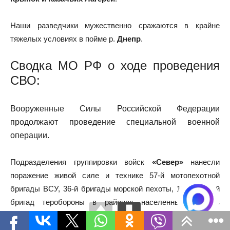
Наши разведчики мужественно сражаются в крайне
тяжелых условиях в пойме р.
Днепр
.
Сводка МО РФ о ходе проведения
СВО
:
Вооруженные Силы Российской Федерации
продолжают проведение специальной военной
операции.
Подразделения группировки войск
«Север»
нанесли
поражение живой силе и технике 57-й мотопехотной
бригады ВСУ, 36-й бригады морской пехоты, 120-й, 125-й
бригад теробороны в районах населенных пунктов
Волчанск, Волоховское, Синельниково и Липцы
Харьковской
области. Отражены две контратаки