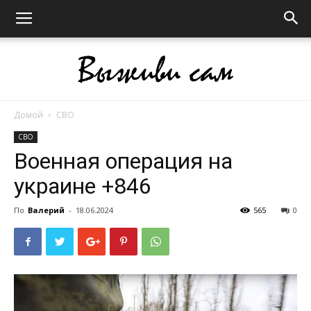
Домой
СВО
Выживи
СВО
Военная операция на
украине +846
сам
По
Валерий
-
18.06.2024
565
0