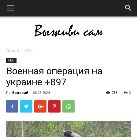
Домой
СВО
Выживи
СВО
Военная операция на
украине +897
сам
По
Валерий
-
08.08.2024
735
0