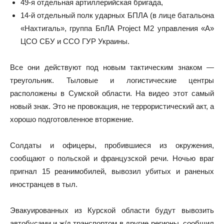
49-я отдельная артиллерийская бригада,
14-й отдельный полк ударных БПЛА (в лице батальона
«Нахтигаль», группа БпЛА Project M2 управления «А»
ЦСО СБУ и ССО ГУР Украины.
Все они действуют под новым тактическим знаком —
треугольник. Тыловые и логистические центры
расположены в Сумской области. На видео этот самый
новый знак. Это не провокация, не террористический акт, а
хорошо подготовленное вторжение.
Солдаты и офицеры, пробившиеся из окружения,
сообщают о польской и французской речи. Ночью враг
пригнал 15 реанимобилей, вывозил убитых и раненых
иностранцев в тыл.
Эвакуированных из Курской области будут вывозить
автобусами и ж/д транспортом в другие регионы, сообщил