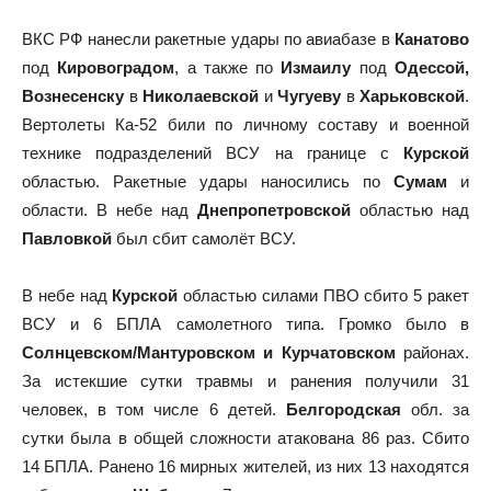
ВКС РФ нанесли ракетные удары по авиабазе в
Канатово
под
Кировоградом
, а также по
Измаилу
под
Одессой,
Вознесенску
в
Николаевской
и
Чугуеву
в
Харьковской
.
Вертолеты Ка-52 били по личному составу и военной
технике подразделений ВСУ на границе с
Курской
областью. Ракетные удары наносились по
Сумам
и
области. В небе над
Днепропетровской
областью над
Павловкой
был сбит самолёт ВСУ.
В небе над
Курской
областью силами ПВО сбито 5 ракет
ВСУ и 6 БПЛА самолетного типа. Громко было в
Солнцевском/Мантуровском и Курчатовском
районах.
За истекшие сутки травмы и ранения получили 31
человек, в том числе 6 детей.
Белгородская
обл. за
сутки была в общей сложности атакована 86 раз. Сбито
14 БПЛА. Ранено 16 мирных жителей, из них 13 находятся