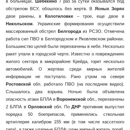
в больницах.
Шебекино
7 раз за сутки оказывался под
обстрелом ВСУ, обошлось без жертв. В
Ясных Зорях
двое ранены, в
Колотиловке
– трое, еще двое в
Никольском
. Украинские формирования осуществили
массированный обстрел
Белгорода
из РСЗО. Отмечена
работа сил ПВО в Белгородском и Яковлевском районах.
Большинство целей были перехвачены в небе. Несколько
ракет упали в городской черте. Известно о повреждениях
жилого сектора в микрорайоне Крейда, горит несколько
автомобилей. О жертвах среди мирных жителей
информации не поступало. Рано утром на севере
Ростовской
обл. работало ПВО (на последнем видео).
Слышалось два взрыва. Ночью была объявлена
опасность атаки БПЛА в
Воронежской
обл., перехвачены
2 БЛПА в
Орловской
обл. По
ДНР
противник выпустил
порядка 50 боеприпасов, применялись ствольная
артиллерия калибром 155 мм (в том числе кассетного
типа), а также ударные БПЛА: один мирный житель погиб,