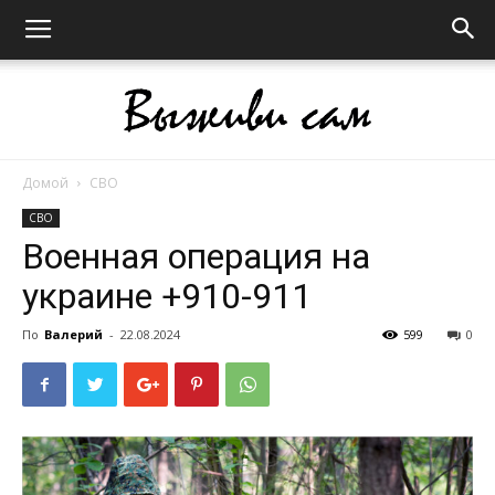
Домой
СВО
Выживи
СВО
Военная операция на
украине +910-911
сам
По
Валерий
-
22.08.2024
599
0