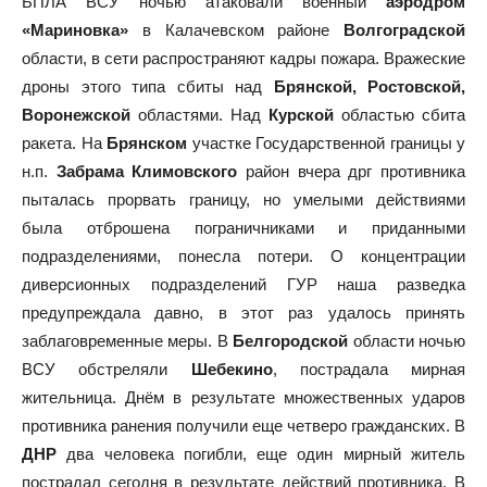
БПЛА ВСУ ночью атаковали военный
аэродром
«Мариновка»
в Калачевском районе
Волгоградской
области, в сети распространяют кадры пожара. Вражеские
дроны этого типа сбиты над
Брянской, Ростовской,
Воронежской
областями. Над
Курской
областью сбита
ракета. На
Брянском
участке Государственной границы у
н.п.
Забрама
Климовского
район вчера дрг противника
пыталась прорвать границу, но умелыми действиями
была отброшена пограничниками и приданными
подразделениями, понесла потери. О концентрации
диверсионных подразделений ГУР наша разведка
предупреждала давно, в этот раз удалось принять
заблаговременные меры. В
Белгородской
области ночью
ВСУ обстреляли
Шебекино
, пострадала мирная
жительница. Днём в результате множественных ударов
противника ранения получили еще четверо гражданских. В
ДНР
два человека погибли, еще один мирный житель
пострадал сегодня в результате действий противника. В