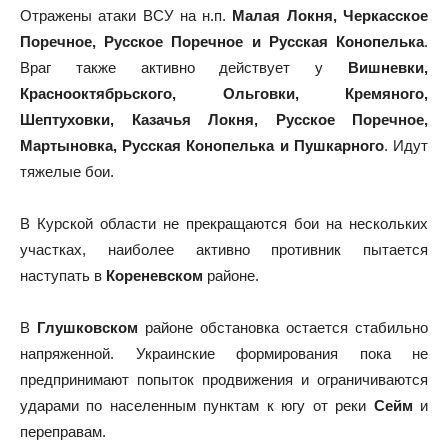
Отражены атаки ВСУ на н.п.
Малая Локня, Черкасское
Поречное, Русское Поречное и Русская Конопелька
.
Враг также активно действует у
Вишневки,
Краснооктябрьского, Ольговки, Кремяного,
Шептуховки, Казачья Локня, Русское Поречное,
Мартыновка, Русская Конопелька и Пушкарного
. Идут
тяжелые бои.
В Курской области не прекращаются бои на нескольких
участках, наиболее активно противник пытается
наступать в
Кореневском
районе.
В
Глушковском
районе обстановка остается стабильно
напряженной. Украинские формирования пока не
предпринимают попыток продвижения и ограничиваются
ударами по населенным пунктам к югу от реки
Сейм
и
переправам.