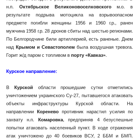
н.п.
Октябрьское Великоновоселковского
м.о. в
результате подрыва мотоцикла на взрывоопасном
предмете погибли женщины 1956 и 1960 г.р., ранен
мужчина 1958 г.р. 28 дронов сбиты над шестью регионами.
По Белгородчине били артиллерией, есть раненые. Днем
над
Крымом и Севастополем
была воздушная тревога.
Горит ж/д паром с топливом в
порту «Кавказ»
.
Курское направление:
В
Курской
области прошедшие сутки отметились
уничтожением украинского Су-27, пытавшегося атаковать
объекты инфраструктуры Курской области. На
направлении
Коренево
противник нарастил усилия по
захвату н.п.
Комаровка
, предприняв 4 безуспешные
попытки атаковать населенный пункт. В ходе отражения
атак уничтожено до 40 боевиков ВСУ, 2 ББМ и БМП.