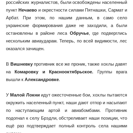
российских журналистов, были освобождены населенный
пункт
Нечаево
и окрестности силами Пятнашки, Сармат и
Арбат. При этом, по нашим данным, в само село
украинские формирования даже не заходили, а были
остановлены в районе леса
Обручье
, где подверглись
нескольким авиаударам. Теперь, по всей видимости, лес
оказался зачищен.
В
Вишневку
противник все же проник, также хохлы давят
на
Комаровку и Краснооктябрьское.
Группы врага
вышли к
Александровке
.
У
Малой Локни
идут ожесточенные бои, хохлы пытаются
окружить населенный пункт, наши дают отпор и насыпают
по наступающим артой и авиабомбами. Противник
подогнал к селу Брэдли, обстреливает наши позиции, что
ещё раз подтверждает полный контроль села нашими