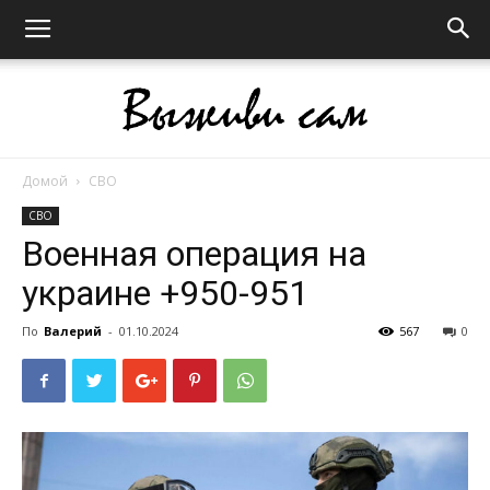
Домой
СВО
Выживи
СВО
Военная операция на
украине +950-951
сам
По
Валерий
-
01.10.2024
567
0