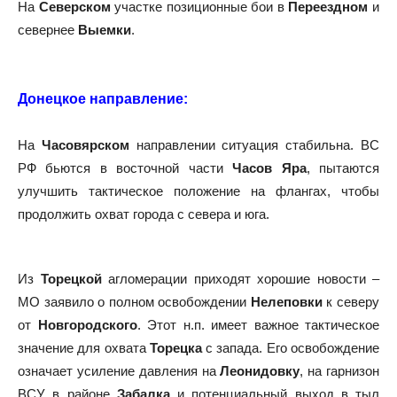
На
Северском
участке позиционные бои в
Переездном
и
севернее
Выемки
.
Донецкое направление:
На
Часовярском
направлении ситуация стабильна. ВС
РФ бьются в восточной части
Часов Яра
, пытаются
улучшить тактическое положение на флангах, чтобы
продолжить охват города с севера и юга.
Из
Торецкой
агломерации приходят хорошие новости –
МО заявило о полном освобождении
Нелеповки
к северу
от
Новгородского
. Этот н.п. имеет важное тактическое
значение для охвата
Торецка
с запада. Его освобождение
означает усиление давления на
Леонидовку
, на гарнизон
ВСУ в районе
Забалка
и потенциальный выход в тыл