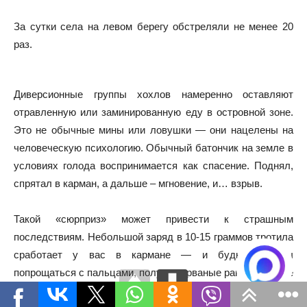
За сутки села на левом берегу обстреляли не менее 20
раз.
Диверсионные группы хохлов намеренно оставляют
отравленную или заминированную еду в островной зоне.
Это не обычные мины или ловушки — они нацелены на
человеческую психологию. Обычный батончик на земле в
условиях голода воспринимается как спасение. Поднял,
спрятал в карман, а дальше – мгновение, и… взрыв.
Такой «сюрприз» может привести к страшным
последствиям. Небольшой заряд в 10-15 граммов тротила
сработает у вас в кармане — и будьте готовы
попрощаться с пальцами, получить рваные раны на бедре
или, в худшем случае, серьёзные повреждения