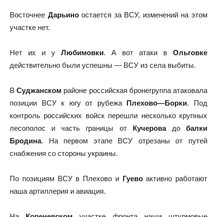
Восточнее
Дарьино
остается за ВСУ, изменений на этом
участке нет.
Нет их и у
Любимовки
. А вот атаки в
Ольговке
действительно были успешны — ВСУ из села выбиты.
В
Суджанском
районе российская бронегруппа атаковала
позиции ВСУ к югу от рубежа
Плехово—Борки
. Под
контроль российских войск перешли несколько крупных
лесополос и часть границы от
Кучерова
до
балки
Бродина
. На первом этапе ВСУ отрезаны от путей
снабжения со стороны украины.
По позициям ВСУ в Плехово и
Гуево
активно работают
наша артиллерия и авиация.
На
Кореневском
участке фронта наши штурмовые