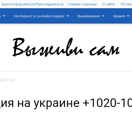
Зарегистрироваться/Присоединиться
Главная страница
О сайте
Об авт
о
Интернет и онлайн сервис
Выживание
Армия
020-1021
Выживи
ия на украине +1020-1
сам