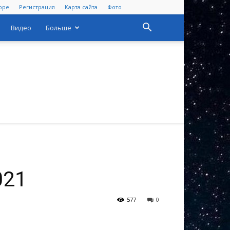
оре
Регистрация
Карта сайта
Фото
Видео
Больше
021
577
0