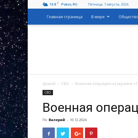
C
16.8
Пятница, 7 августа, 2026
Pskov, RU
Главная страница
В мире
Обществ
Домой
СВО
Военная операция на украине +1
СВО
Военная операц
По
Валерий
-
10.12.2024