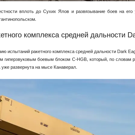
стности вплоть до Сухих Ялов и развязывание боев на его 
стантинопольском.
етного комплекса средней дальности Da
нию испытаний ракетного комплекса средней дальности Dark E
 гиперзвуковым боевым блоком C-HGB, который, по словам ра
 уже развернута на мысе Канаверал.