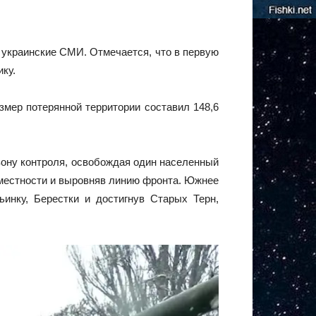
т украинские СМИ. Отмечается, что в первую
ку.
азмер потерянной территории составил 148,6
зону контроля, освобождая один населенный
а местности и выровняв линию фронта. Южнее
инку, Берестки и достигнув Старых Терн,