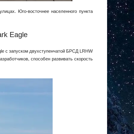
улицах. Юго-восточнее населенного пункта
rk Eagle
agle с запуском двухступенчатой БРСД LRHW
зработчиков, способен развивать скорость