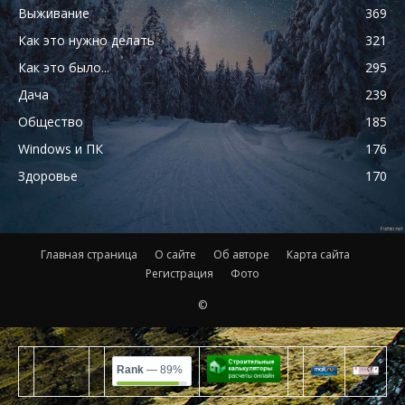
Выживание
369
Как это нужно делать
321
Как это было...
295
Дача
239
Общество
185
Windows и ПК
176
Здоровье
170
Главная страница
О сайте
Об авторе
Карта сайта
Регистрация
Фото
©
Rank
— 89%