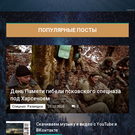
ПОПУЛЯРНЫЕ ПОСТЫ
День Памяти гибели псковского спецназа
под Харсеноем
21.02.2026
0
Спецназ. Разведка.
Скачиваем музыку и видео с YouTube и
ВКонтакте