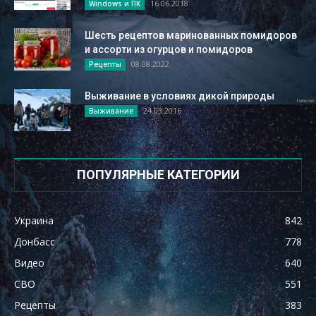
16.06.2018
Windows и ПК
Шесть рецептов маринованных помидоров
и ассорти из огурцов и помидоров
08.08.2022
Рецепты
Выживание в условиях дикой природы
24.03.2016
Выживание
ПОПУЛЯРНЫЕ КАТЕГОРИИ
Украина
842
Донбасс
778
Видео
640
СВО
551
Рецепты
383