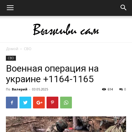
Домой
СВО
Выживи
СВО
Военная операция на
украине +1164-1165
сам
По
Валерий
-
03.05.2025
614
0