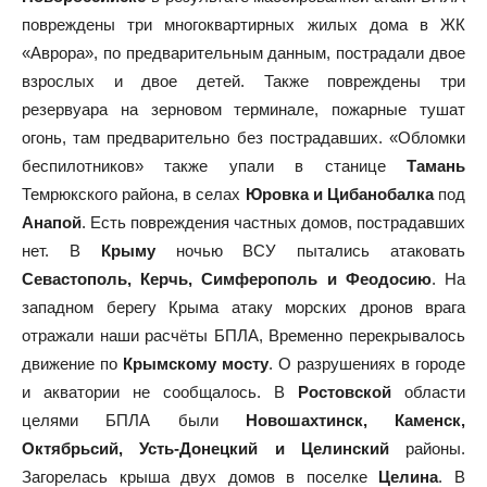
повреждены три многоквартирных жилых дома в ЖК
«Аврора», по предварительным данным, пострадали двое
взрослых и двое детей. Также повреждены три
резервуара на зерновом терминале, пожарные тушат
огонь, там предварительно без пострадавших. «Обломки
беспилотников» также упали в станице
Тамань
Темрюкского района, в селах
Юровка и Цибанобалка
под
Анапой
. Есть повреждения частных домов, пострадавших
нет. В
Крыму
ночью ВСУ пытались атаковать
Севастополь, Керчь, Симферополь и Феодосию
. На
западном берегу Крыма атаку морских дронов врага
отражали наши расчёты БПЛА, Временно перекрывалось
движение по
Крымскому мосту
. О разрушениях в городе
и акватории не сообщалось. В
Ростовской
области
целями БПЛА были
Новошахтинск, Каменск,
Октябрьсий, Усть-Донецкий и Целинский
районы.
Загорелась крыша двух домов в поселке
Целина
. В