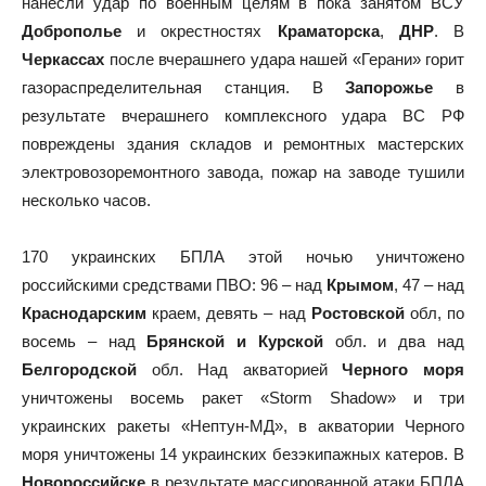
нанесли удар по военным целям в пока занятом ВСУ
Доброполье
и окрестностях
Краматорска
,
ДНР
. В
Черкассах
после вчерашнего удара нашей «Герани» горит
газораспределительная станция. В
Запорожье
в
результате вчерашнего комплексного удара ВС РФ
повреждены здания складов и ремонтных мастерских
электровозоремонтного завода, пожар на заводе тушили
несколько часов.
170 украинских БПЛА этой ночью уничтожено
российскими средствами ПВО: 96 – над
Крымом
, 47 – над
Краснодарским
краем, девять – над
Ростовской
обл, по
восемь – над
Брянской и Курской
обл. и два над
Белгородской
обл. Над акваторией
Черного моря
уничтожены восемь ракет «Storm Shadow» и три
украинских ракеты «Нептун-МД», в акватории Черного
моря уничтожены 14 украинских безэкипажных катеров. В
Новороссийске
в результате массированной атаки БПЛА