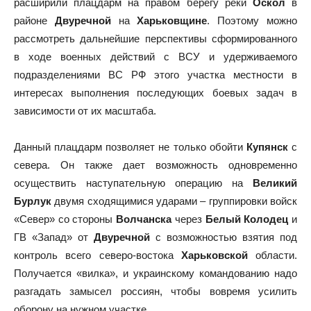
расширили плацдарм на правом берегу реки
Оскол
в
районе
Двуречной
на
Харьковщине
. Поэтому можно
рассмотреть дальнейшие перспективы сформированного
в ходе военных действий с ВСУ и удерживаемого
подразделениями ВС РФ этого участка местности в
интересах выполнения последующих боевых задач в
зависимости от их масштаба.
Данный плацдарм позволяет не только обойти
Купянск
с
севера. Он также дает возможность одновременно
осуществить наступательную операцию на
Великий
Бурлук
двумя сходящимися ударами – группировки войск
«Север» со стороны
Волчанска
через
Белый Колодец
и
ГВ «Запад» от
Двуречной
с возможностью взятия под
контроль всего северо-востока
Харьковской
области.
Получается «вилка», и украинскому командованию надо
разгадать замысел россиян, чтобы вовремя усилить
оборону на нужном участке.