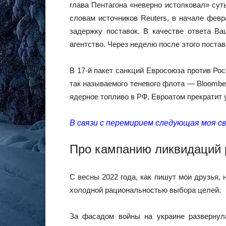
глава Пентагона «неверно истолковал» сут
словам источников Reuters, в начале фев
задержку поставок. В качестве ответа Ва
агентство. Через неделю после этого поста
В 17-й пакет санкций Евросоюза против Рос
так называемого теневого флота — Bloomber
ядерное топливо в РФ, Евроатом прекратит 
В связи с перемирием следующая моя сво
Про кампанию ликвидаций 
С весны 2022 года, как пишут мои друзья,
холодной рациональностью выбора целей.
За фасадом войны на украине развернул