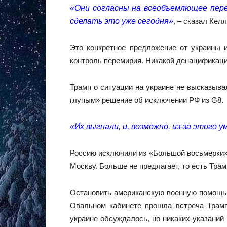
«Они согласны на всеобъемлющее пере
сделать это уже сегодня»
, – сказал Келл
Это конкретное предложение от украины и
контроль перемирия. Никакой денацификаци
Трамп о ситуации на украине не высказыва
глупым» решение об исключении РФ из G8.
«Их выгнали, и, возможно, из-за этого
Россию исключили из «Большой восьмерки» в
Москву. Больше не предлагает, то есть Тра
Остановить американскую военную помощь у
Овальном кабинете прошла встреча Трамп
украине обсуждалось, но никаких указаний 