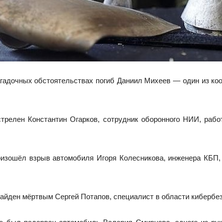
загадочных обстоятельствах погиб Даниил Михеев — один из к
стрелен Константин Огарков, сотрудник оборонного НИИ, рабо
оизошёл взрыв автомобиля Игоря Колесникова, инженера КБП,
найден мёртвым Сергей Потапов, специалист в области кибербе