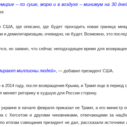
мирие – по суше, морю и в воздухе – минимум на 30 дне
ог.
 США, где описано, где будет проходить новая граница меж
и и демилитаризации, очевидно, не будет. Возможно, это посл
лся, но заявил, что сейчас неподходящее время для возвращен
 умирают миллионы людей»
, — добавил президент США.
 2014 году, после возвращения Крыма, и Трамп еще в период с
мп меняет риторику в худшую для России сторону.
краине в начале февраля приказал не Трамп, а его министр обо
а с Хегсетом и другими чиновниками, отвечающими за нацб
по итогам совещания президент не дал, рассказали источники 