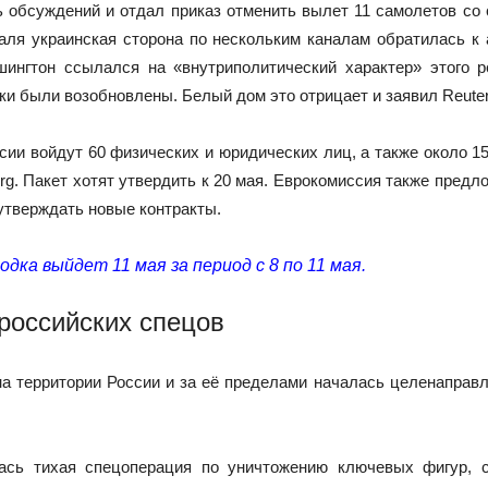
ь обсуждений и отдал приказ отменить вылет 11 самолетов со
раля украинская сторона по нескольким каналам обратилась 
шингтон ссылался на «внутриполитический характер» этого 
вки были возобновлены. Белый дом это отрицает и заявил Reuter
сии войдут 60 физических и юридических лиц, а также около 1
g. Пакет хотят утвердить к 20 мая. Еврокомиссия также предл
утверждать новые контракты.
дка выйдет 11 мая за период с 8 по 11 мая.
российских спецов
 на территории России и за её пределами началась целенапра
ась тихая спецоперация по уничтожению ключевых фигур, 