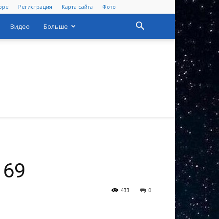
оре
Регистрация
Карта сайта
Фото
Видео
Больше
169
433
0