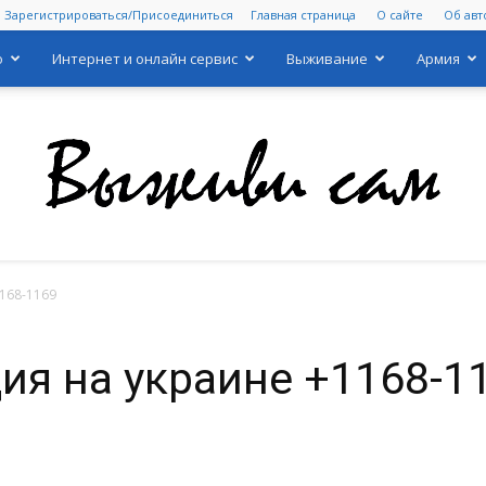
Зарегистрироваться/Присоединиться
Главная страница
О сайте
Об авт
о
Интернет и онлайн сервис
Выживание
Армия
168-1169
Выживи
ия на украине +1168-1
сам