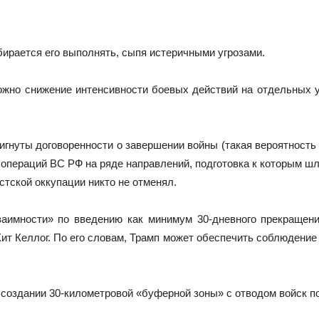
бирается его выполнять, сыпя истеричными угрозами.
ожно снижение интенсивности боевых действий на отдельных 
гнуты договоренности о завершении войны (такая вероятность 
операций ВС РФ на ряде направлений, подготовка к которым шла
тской оккупации никто не отменял.
заимности» по введению как минимум 30-дневного прекращен
т Келлог. По его словам, Трамп может обеспечить соблюдение п
создании 30-километровой «буферной зоны» с отводом войск по