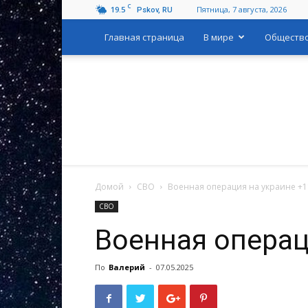
C
19.5
Пятница, 7 августа, 2026
Pskov, RU
Главная страница
В мире
Обществ
Домой
СВО
Военная операция на украине +1
СВО
Военная операц
По
Валерий
-
07.05.2025