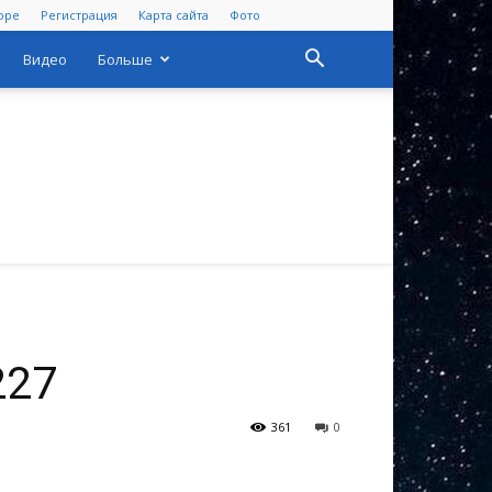
оре
Регистрация
Карта сайта
Фото
Видео
Больше
227
361
0