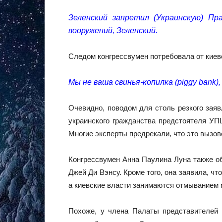
Зеленский запретил (Украинскую) Пр
вооружений, Зеленский.
Следом конгрессвумен потребовала от киевс
Мы не ваша свинья-копилка (piggy bank),
Очевидно, поводом для столь резкого зая
украинского гражданства предстоятеля УП
Многие эксперты предрекали, что это вызо
Конгрессвумен Анна Паулина Луна также о
Джей Ди Вэнсу. Кроме того, она заявила, ч
а киевские власти занимаются отмыванием 
Похоже, у члена Палаты представителей 