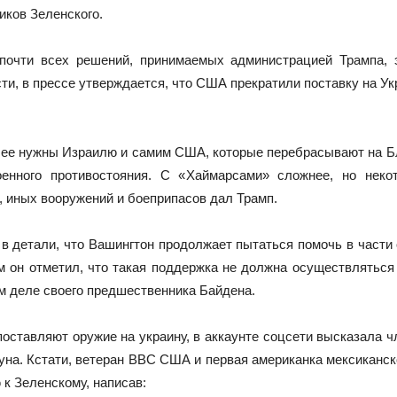
ников Зеленского.
 почти всех решений, принимаемых администрацией Трампа, 
ти, в прессе утверждается, что США прекратили поставку на 
более нужны Израилю и самим США, которые перебрасывают на 
оенного противостояния. С «Хаймарсами» сложнее, но нек
 иных вооружений и боеприпасов дал Трамп.
в детали, что Вашингтон продолжает пытаться помочь в части 
ом он отметил, что такая поддержка не должна осуществлятьс
м деле своего предшественника Байдена.
оставляют оружие на украину, в аккаунте соцсети высказала
уна. Кстати, ветеран ВВС США и первая американка мексиканско
к Зеленскому, написав: