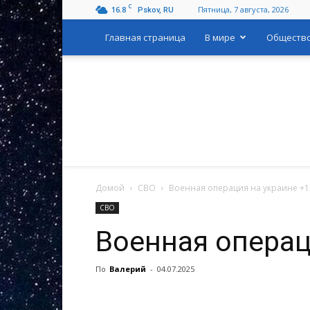
C
16.8
Пятница, 7 августа, 2026
Pskov, RU
Главная страница
В мире
Обществ
Домой
СВО
Военная операция на украине +1
СВО
Военная операц
По
Валерий
-
04.07.2025