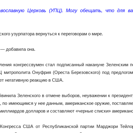
авославную Церковь (УПЦ). Могу обещать, что для в
кого узурпатора вернуться к переговорам о мире.
— добавила она.
вления конгрессвумен стал подписанный накануне Зеленским 
Ц митрополита Онуфрия (Ореста Березовского) под предлогом 
вет негативную реакцию в США.
бвинила Зеленского в отмене выборов, неуважении к президен
то, по имеющимся у нее данным, американское оружие, поставляе
миллиардов долларов и составляют «черные списки» американс
Конгресса США от Республиканской партии Марджори Тейлор