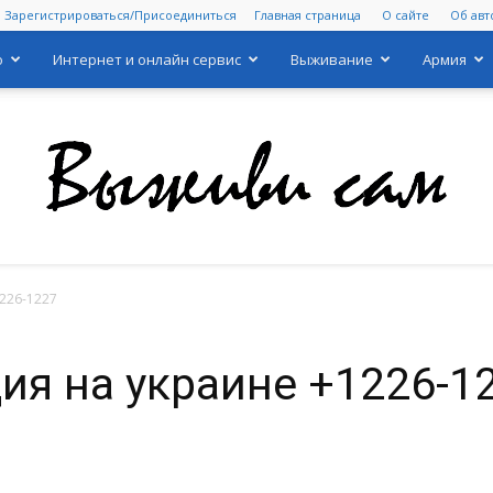
Зарегистрироваться/Присоединиться
Главная страница
О сайте
Об авт
о
Интернет и онлайн сервис
Выживание
Армия
226-1227
Выживи
ия на украине +1226-1
сам